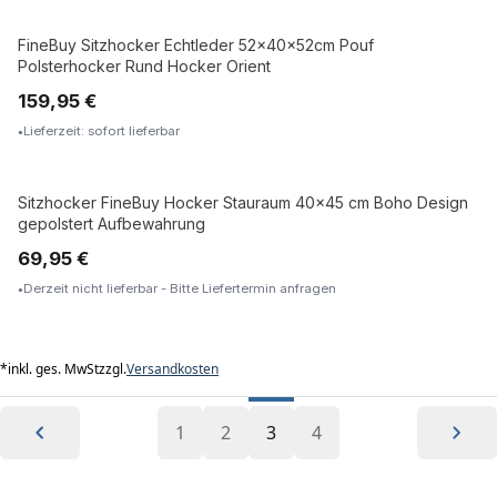
FineBuy Sitzhocker Echtleder 52x40x52cm Pouf
ECHTLEDER
Polsterhocker Rund Hocker Orient
159,95 €
Lieferzeit: sofort lieferbar
Sitzhocker FineBuy Hocker Stauraum 40x45 cm Boho Design
gepolstert Aufbewahrung
69,95 €
Derzeit nicht lieferbar - Bitte Liefertermin anfragen
*
inkl. ges. MwSt
zzgl.
Versandkosten
1
2
3
4