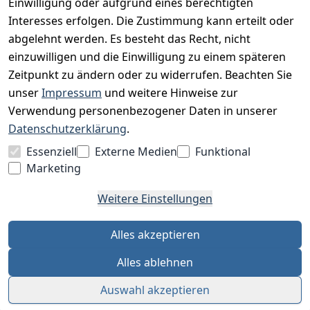
Unser Unternehmen
Einwilligung oder aufgrund eines berechtigten
Interesses erfolgen. Die Zustimmung kann erteilt oder
Charity & Wohltätigkeit
abgelehnt werden. Es besteht das Recht, nicht
einzuwilligen und die Einwilligung zu einem späteren
Zeitpunkt zu ändern oder zu widerrufen. Beachten Sie
BESUCHE UNS
unser
Impressum
und weitere Hinweise zur
Verwendung personenbezogener Daten in unserer
Datenschutzerklärung
.
BEQUEM BEZAHLEN MIT
Essenziell
Externe Medien
Funktional
Marketing
Weitere Einstellungen
WIR VERSENDEN MIT
Alles akzeptieren
Alles ablehnen
Auswahl akzeptieren
Alle Preise inkl. MwSt. · © 2026 finebuy.de · Alle Rechte