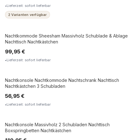
Lieferzeit: sofort lieferbar
2 Varianten verfügbar
Nachtkommode Sheesham Massivholz Schublade & Ablage
MASSIVHOLZ
Nachttisch Nachtkästchen
99,95 €
Lieferzeit: sofort lieferbar
Nachtkonsole Nachtkommode Nachtschrank Nachttisch
Nachtkästchen 3 Schubladen
56,95 €
Lieferzeit: sofort lieferbar
Nachtkonsole Massivholz 2 Schubladen Nachttisch
MASSIVHOLZ
Boxspringbetten Nachtkästchen