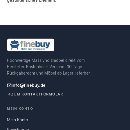
gestalterisches Element.
Hochwertige Massivholzmöbel direkt vom
Hersteller. Kostenloser Versand, 30 Tage
Rückgaberecht und Möbel ab Lager lieferbar.
info@finebuy.de
ZUM KONTAKTFORMULAR
MEIN KONTO
Mein Konto
Registrieren