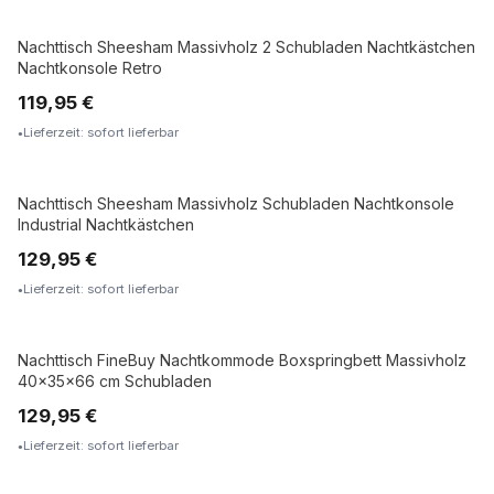
Nachttisch Sheesham Massivholz 2 Schubladen Nachtkästchen
MASSIVHOLZ
Nachtkonsole Retro
119,95 €
Lieferzeit: sofort lieferbar
Nachttisch Sheesham Massivholz Schubladen Nachtkonsole
MASSIVHOLZ
Industrial Nachtkästchen
129,95 €
Lieferzeit: sofort lieferbar
Nachttisch FineBuy Nachtkommode Boxspringbett Massivholz
MASSIVHOLZ
40x35x66 cm Schubladen
129,95 €
Lieferzeit: sofort lieferbar