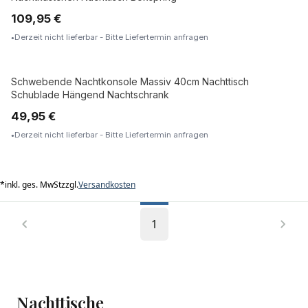
109,95 €
Derzeit nicht lieferbar - Bitte Liefertermin anfragen
Schwebende Nachtkonsole Massiv 40cm Nachttisch
Schublade Hängend Nachtschrank
49,95 €
Derzeit nicht lieferbar - Bitte Liefertermin anfragen
*
inkl. ges. MwSt
zzgl.
Versandkosten
1
Nachttische