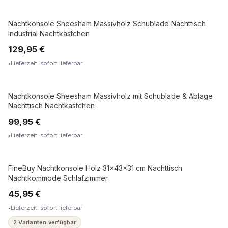
Nachtkonsole Sheesham Massivholz Schublade Nachttisch
MASSIVHOLZ
Industrial Nachtkästchen
129,95 €
Lieferzeit: sofort lieferbar
Nachtkonsole Sheesham Massivholz mit Schublade & Ablage
MASSIVHOLZ
Nachttisch Nachtkästchen
99,95 €
Lieferzeit: sofort lieferbar
FineBuy Nachtkonsole Holz 31x43x31 cm Nachttisch
Nachtkommode Schlafzimmer
45,95 €
Lieferzeit: sofort lieferbar
2 Varianten verfügbar