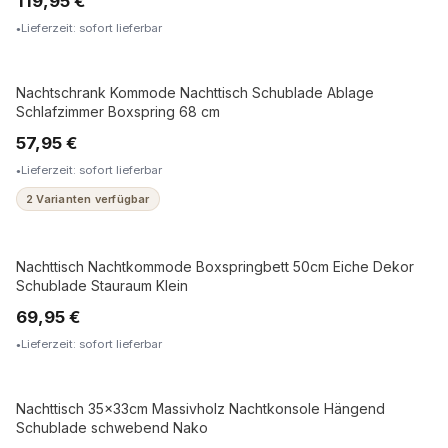
119,95 €
Lieferzeit: sofort lieferbar
Nachtschrank Kommode Nachttisch Schublade Ablage
Schlafzimmer Boxspring 68 cm
57,95 €
Lieferzeit: sofort lieferbar
2 Varianten verfügbar
Nachttisch Nachtkommode Boxspringbett 50cm Eiche Dekor
Schublade Stauraum Klein
69,95 €
Lieferzeit: sofort lieferbar
Nachttisch 35x33cm Massivholz Nachtkonsole Hängend
MASSIVHOLZ
Schublade schwebend Nako