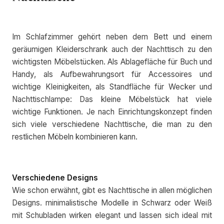
Im Schlafzimmer gehört neben dem Bett und einem
geräumigen Kleiderschrank auch der Nachttisch zu den
wichtigsten Möbelstücken. Als Ablagefläche für Buch und
Handy, als Aufbewahrungsort für Accessoires und
wichtige Kleinigkeiten, als Standfläche für Wecker und
Nachttischlampe: Das kleine Möbelstück hat viele
wichtige Funktionen. Je nach Einrichtungskonzept finden
sich viele verschiedene Nachttische, die man zu den
restlichen Möbeln kombinieren kann.
Verschiedene Designs
Wie schon erwähnt, gibt es Nachttische in allen möglichen
Designs. minimalistische Modelle in Schwarz oder Weiß
mit Schubladen wirken elegant und lassen sich ideal mit