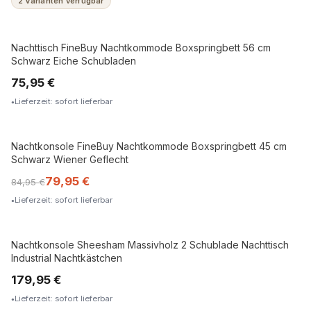
2 Varianten verfügbar
Nachttisch FineBuy Nachtkommode Boxspringbett 56 cm
Schwarz Eiche Schubladen
75,95 €
Lieferzeit: sofort lieferbar
Nachtkonsole FineBuy Nachtkommode Boxspringbett 45 cm
Schwarz Wiener Geflecht
79,95 €
84,95 €
Lieferzeit: sofort lieferbar
Nachtkonsole Sheesham Massivholz 2 Schublade Nachttisch
MASSIVHOLZ
Industrial Nachtkästchen
179,95 €
Lieferzeit: sofort lieferbar