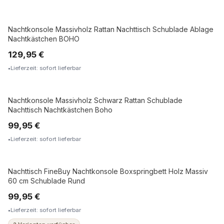
Nachtkonsole Massivholz Rattan Nachttisch Schublade Ablage
MASSIVHOLZ
Nachtkästchen BOHO
129,95 €
Lieferzeit: sofort lieferbar
Nachtkonsole Massivholz Schwarz Rattan Schublade
MASSIVHOLZ
Nachttisch Nachtkästchen Boho
99,95 €
Lieferzeit: sofort lieferbar
Nachttisch FineBuy Nachtkonsole Boxspringbett Holz Massiv
60 cm Schublade Rund
99,95 €
Lieferzeit: sofort lieferbar