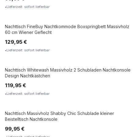
Lieferzeit: sofort lieferbar
Nachttisch FineBuy Nachtkommode Boxspringbett Massivholz
MASSIVHOLZ
60 cm Wiener Geflecht
129,95 €
Lieferzeit: sofort lieferbar
Nachttisch Whitewash Massivholz 2 Schubladen Nachtkonsole
MASSIVHOLZ
Design Nachtkästchen
119,95 €
Lieferzeit: sofort lieferbar
Nachttisch Massivholz Shabby Chic Schublade kleiner
MASSIVHOLZ
Beistelltisch Nachtkonsole
99,95 €