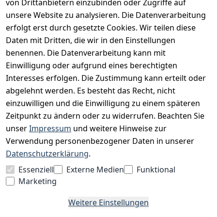
von Drittanbietern einzubinden oder Zugriffe auf
unsere Website zu analysieren. Die Datenverarbeitung
Widerrufsrecht
erfolgt erst durch gesetzte Cookies. Wir teilen diese
Datenschutz
Daten mit Dritten, die wir in den Einstellungen
Impressum
benennen. Die Datenverarbeitung kann mit
Unser Unternehmen
Einwilligung oder aufgrund eines berechtigten
Interesses erfolgen. Die Zustimmung kann erteilt oder
Charity & Wohltätigkeit
abgelehnt werden. Es besteht das Recht, nicht
einzuwilligen und die Einwilligung zu einem späteren
Zeitpunkt zu ändern oder zu widerrufen. Beachten Sie
BESUCHE UNS
unser
Impressum
und weitere Hinweise zur
Verwendung personenbezogener Daten in unserer
Datenschutzerklärung
.
BEQUEM BEZAHLEN MIT
Essenziell
Externe Medien
Funktional
Marketing
Weitere Einstellungen