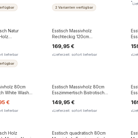
Lie
erfügbar
2 Varianten verfügbar
isch Natur
Esstisch Massivholz
Ess
MASSIVHOLZ
MA
Holz
Rechteckig 120cm
Ess
ch Massiv
Esszimmertisch Küchentisch
Küc
169,95 €
15
ch
Tisch 6 Personen
Tis
rt lieferbar
Lieferzeit: sofort lieferbar
Lie
erfügbar
sivholz 80cm
Esstisch Massivholz 80cm
Ess
MASSIVHOLZ
MA
ch White Wash
Esszimmertisch Bistrotisch
Ess
 4 Personen
Küchentisch 4 Personen
Küc
95 €
149,95 €
16
Tisch
Tis
rt lieferbar
Lieferzeit: sofort lieferbar
Lie
isch Holz
Esstisch quadratisch 80cm
Ess
MASSIVHOLZ
MA