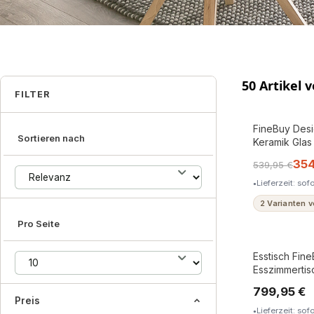
50 Artikel 
FILTER
FineBuy Desi
Sortieren nach
Keramik Glas
Keramiktisch
354
539,95 €
Lieferzeit: sofo
2 Varianten v
Pro Seite
Esstisch Fin
Esszimmertis
Ausziehbar K
799,95 €
Keramiktisch
Preis
Lieferzeit: sofo