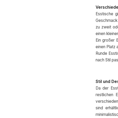
Verschiede
Esstische g
Geschmack u
zu zweit od
einen kleine
Ein großer 
einen Platz 
Runde Essti
nach Stil pa
Stil und De
Da der Esst
restlichen 
verschiedene
sind erhält
minimalisti