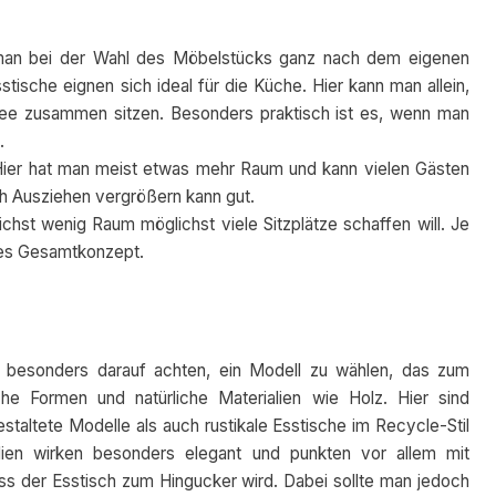
 man bei der Wahl des Möbelstücks ganz nach dem eigenen
sche eignen sich ideal für die Küche. Hier kann man allein,
fee zusammen sitzen. Besonders praktisch ist es, wenn man
.
 Hier hat man meist etwas mehr Raum und kann vielen Gästen
ch Ausziehen vergrößern kann gut.
hst wenig Raum möglichst viele Sitzplätze schaffen will. Je
ches Gesamtkonzept.
n besonders darauf achten, ein Modell zu wählen, das zum
ache Formen und natürliche Materialien wie Holz. Hier sind
staltete Modelle als auch rustikale Esstische im Recycle-Stil
alien wirken besonders elegant und punkten vor allem mit
ss der Esstisch zum Hingucker wird. Dabei sollte man jedoch