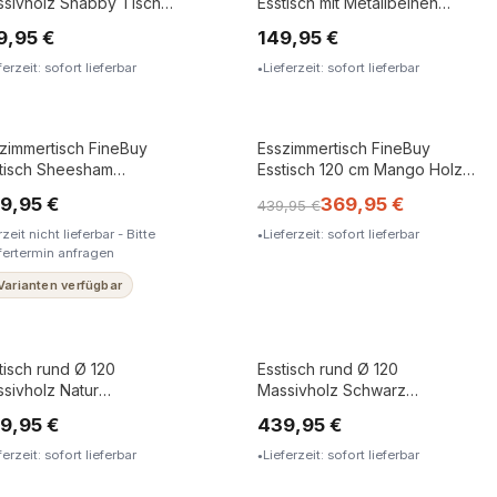
sivholz Shabby Tisch
Esstisch mit Metallbeinen
zimmertisch Küchentisch
Tisch Massivholz Holztisch
9,95 €
149,95 €
ferzeit: sofort lieferbar
Lieferzeit: sofort lieferbar
zimmertisch FineBuy
Esszimmertisch FineBuy
SSIVHOLZ
MASSIVHOLZ
tisch Sheesham
Esstisch 120 cm Mango Holz
sivholz Küchentisch
Massiv Küchentisch Rund
9,95 €
369,95 €
439,95 €
zimmer Groß
Modern
zeit nicht lieferbar - Bitte
Lieferzeit: sofort lieferbar
fertermin anfragen
Varianten verfügbar
tisch rund Ø 120
Esstisch rund Ø 120
SSIVHOLZ
MASSIVHOLZ
sivholz Natur
Massivholz Schwarz
zimmertisch Design
Esszimmertisch Design
9,95 €
439,95 €
hentisch massiv
Küchentisch massiv
ferzeit: sofort lieferbar
Lieferzeit: sofort lieferbar