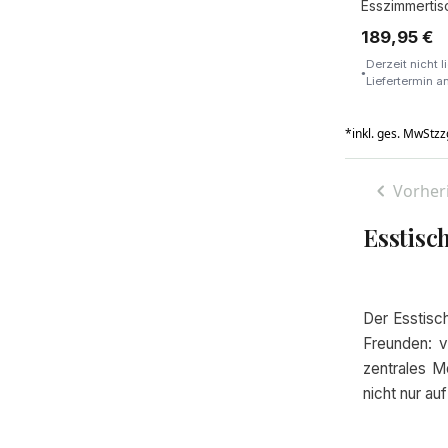
Esszimmertis
80 x 75 cm E
189,95 €
Küchentisch
Derzeit nicht li
Liefertermin a
*
inkl. ges. MwSt
zz
Vorher
Esstisc
Der Esstisc
Freunden: v
zentrales M
nicht nur au