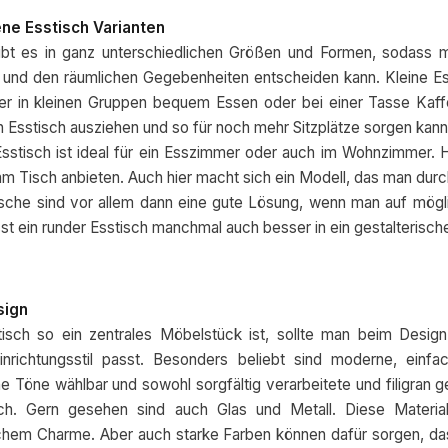
ne Esstisch Varianten
ibt es in ganz unterschiedlichen Größen und Formen, sodass
nd den räumlichen Gegebenheiten entscheiden kann. Kleine Essti
er in kleinen Gruppen bequem Essen oder bei einer Tasse Kaf
n Esstisch ausziehen und so für noch mehr Sitzplätze sorgen kann
Esstisch ist ideal für ein Esszimmer oder auch im Wohnzimmer.
am Tisch anbieten. Auch hier macht sich ein Modell, das man dur
sche sind vor allem dann eine gute Lösung, wenn man auf möglic
sst ein runder Esstisch manchmal auch besser in ein gestalteris
sign
isch so ein zentrales Möbelstück ist, sollte man beim Desig
Einrichtungsstil passt. Besonders beliebt sind moderne, einf
 Töne wählbar und sowohl sorgfältig verarbeitete und filigran ge
lich. Gern gesehen sind auch Glas und Metall. Diese Materi
schem Charme. Aber auch starke Farben können dafür sorgen, da