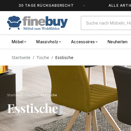
30 TAGE RÜCKGABERECHT
ALLE ARTIKEL AB L
Möbel
Massivholz
Accessoires
Neuheiten
Startseite
Tische
Esstische
Startseite
Tische
Esstische
Esstische