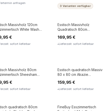
fertermin anfragen
3 Varianten verfügbar
tisch Massivholz 120cm
Esstisch Massivholz
SSIVHOLZ
MASSIVHOLZ
zimmertisch White Wash
Quadratisch 80cm
hentisch 6 Personen
Esszimmertisch Küchentisch
9,95 €
169,95 €
ch
Tisch 4 Personen
ferzeit: sofort lieferbar
Lieferzeit: sofort lieferbar
tisch Massivholz 80cm
Esstisch quadratisch Massiv
SSIVHOLZ
MASSIVHOLZ
zimmertisch Sheesham
80 x 80 cm Akazie
hentisch 4 Personen
Küchentisch Esszimmer Tisch
9,95 €
159,95 €
ch
ferzeit: sofort lieferbar
Lieferzeit: sofort lieferbar
tisch quadratisch 80cm
FineBuy Esszimmertisch
SSIVHOLZ
MASSIVHOLZ