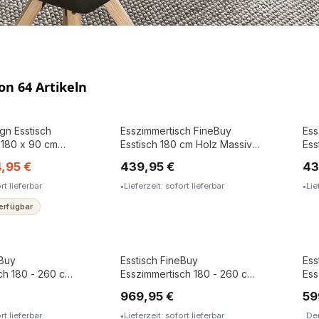
von 64 Artikeln
gn Esstisch
Esszimmertisch FineBuy
Ess
 180 x 90 cm
Esstisch 180 cm Holz Massiv
Ess
 Esszimmertisch
Weiß Küchentisch Nierenform
Dun
,95 €
439,95 €
43
Nie
rt lieferbar
Lieferzeit: sofort lieferbar
Lie
erfügbar
eBuy
Esstisch FineBuy
Ess
ch 180 - 260 cm
Esszimmertisch 180 - 260 cm
Ess
eramik
Ausziehbar Keramik
Küc
969,95 €
59
Keramiktisch
Pe
rt lieferbar
Lieferzeit: sofort lieferbar
Der