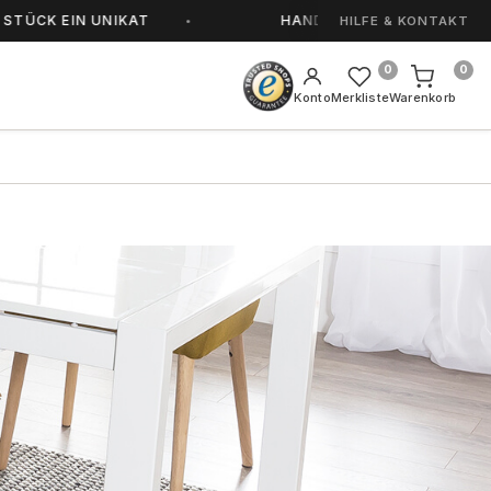
IN UNIKAT
HANDGEFERTIGT IN SORGFÄLTIGER 
HILFE & KONTAKT
0
0
Konto
Merkliste
Warenkorb