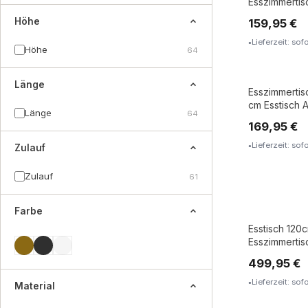
Esszimmertis
Küchentisch 
Höhe
159,95 €
Lieferzeit: sofo
Höhe
64
Länge
Esszimmertis
MASSIVHOLZ
cm Esstisch 
Länge
64
Massiv Küchen
169,95 €
Lieferzeit: sofo
Zulauf
Zulauf
61
Farbe
Esstisch 120c
Esszimmertis
Küchentisch 
499,95 €
Personen
Lieferzeit: sofo
Material