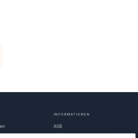
INFORMATIONEN
nen
AGB
Q)
Widerrufsrecht