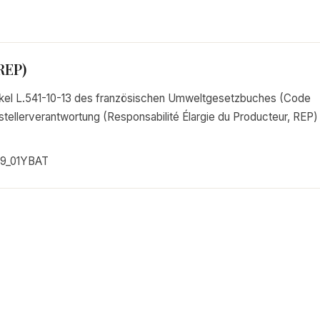
REP)
rtikel L.541-10-13 des französischen Umweltgesetzbuches (Code
tellerverantwortung (Responsabilité Élargie du Producteur, REP)
9_01YBAT