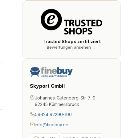
Trusted Shops zertifiziert
Bewertungen ansehen →
Skyport GmbH
Johannes-Gutenberg-Str. 7–9
92245 Kümmersbruck
09624 92290-100
info@finebuy.de
HRB 3974
USt: DE252014102