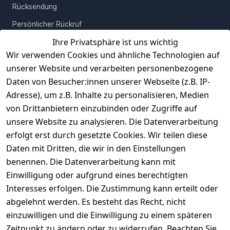
Rücksendung
Persönlicher Rückruf
Ihre Privatsphäre ist uns wichtig
Erfahrungen
Wir verwenden Cookies und ähnliche Technologien auf
Vertrag widerrufen
unserer Website und verarbeiten personenbezogene
Daten von Besucher:innen unserer Webseite (z.B. IP-
INFORMATIONEN
Adresse), um z.B. Inhalte zu personalisieren, Medien
AGB
von Drittanbietern einzubinden oder Zugriffe auf
unsere Website zu analysieren. Die Datenverarbeitung
Widerrufsrecht
erfolgt erst durch gesetzte Cookies. Wir teilen diese
Datenschutz
Daten mit Dritten, die wir in den Einstellungen
Impressum
benennen. Die Datenverarbeitung kann mit
Unser Unternehmen
Einwilligung oder aufgrund eines berechtigten
Interesses erfolgen. Die Zustimmung kann erteilt oder
Charity & Wohltätigkeit
abgelehnt werden. Es besteht das Recht, nicht
einzuwilligen und die Einwilligung zu einem späteren
Zeitpunkt zu ändern oder zu widerrufen. Beachten Sie