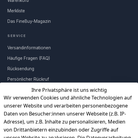
Warenkorb
die dazugehörigen Snacks selbst. In jedem Fall: Lass es Dir gut
gehen!
Merkliste
Das FineBuy-Magazin
SERVICE
Versandinformationen
Häufige Fragen (FAQ)
Rücksendung
Persönlicher Rückruf
Ihre Privatsphäre ist uns wichtig
Erfahrungen
Wir verwenden Cookies und ähnliche Technologien auf
Vertrag widerrufen
unserer Website und verarbeiten personenbezogene
Daten von Besucher:innen unserer Webseite (z.B. IP-
INFORMATIONEN
Adresse), um z.B. Inhalte zu personalisieren, Medien
AGB
von Drittanbietern einzubinden oder Zugriffe auf
unsere Website zu analysieren. Die Datenverarbeitung
Widerrufsrecht