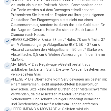
SERVICE MIT STIL ✔ Der überaus nützliche Serviertisch ist
viel mehr als nur ein Rolltisch. Martini, Cosmopolitan oder
Gin Tonic werden auf dem Barwagen stilvoll serviert.
Präsentieren Sie Ihre edlen Tropfen auf Ihrer ganz eigenen
Cocktailbar. Der Etagenwagen bietet nicht nur einen
Gaumenschmaus, sondern ist durch das edle Gold auch für
das Auge ein Genuss. Holen Sie sich ein Stück Luxus &
Glamour nach Hause.
ABMESSUNGEN ✔ Breite: 73 cm // Höhe: 78 cm // Tiefe: 37
cm // Abmessungen je Ablagefläche (BxT): 58 x 37 cm //
Abstand zwischen den Ablageflächen: 50 cm // Stärke pro
Abstellfläche: 0,5 cm // Weitere Abmessungen finden Sie im
Maßbild.
MATERIAL ✔ Das Regalwagen-Gestell besteht aus
goldfarben lackiertem Stahl. Die zwei Ablagen bestehen aus
verspiegeltem Glas.
PFLEGE ✔ Die Oberfläche vom Servicewagen am besten mit
einem lauwarmen, leicht angefeuchteten Baumwolltuch
abwischen. Bitte keine harten Bürsten oder Metallschwämme
verwenden, da diese Kratzer im Metall verursachen.
Scheuermittel und scharfe Reiniger unbedingt vermeiden
und Restfeuchtigkeit mit fusselfreiem Lappen entfernen.
LIEFERUMFANG & MONTAGE ✔ Geliefert wird ein