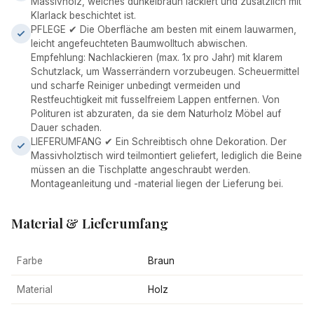
Massivholz, welches dunkelbraun lackiert und zusätzlich mit
Klarlack beschichtet ist.
PFLEGE ✔ Die Oberfläche am besten mit einem lauwarmen,
leicht angefeuchteten Baumwolltuch abwischen.
Empfehlung: Nachlackieren (max. 1x pro Jahr) mit klarem
Schutzlack, um Wasserrändern vorzubeugen. Scheuermittel
und scharfe Reiniger unbedingt vermeiden und
Restfeuchtigkeit mit fusselfreiem Lappen entfernen. Von
Polituren ist abzuraten, da sie dem Naturholz Möbel auf
Dauer schaden.
LIEFERUMFANG ✔ Ein Schreibtisch ohne Dekoration. Der
Massivholztisch wird teilmontiert geliefert, lediglich die Beine
müssen an die Tischplatte angeschraubt werden.
Montageanleitung und -material liegen der Lieferung bei.
Material & Lieferumfang
Farbe
Braun
Material
Holz