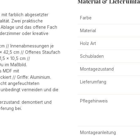
Material & Lieferumf
mit farblich abgesetzter
Farbe
alität. Zwei praktische
e Ablage und das offene Fach
Material
nderzimmer oder kreative
Holz Art
cm // Innenabmessungen je
6 x 42,5 cm // Offenes Staufach
Schubladen
1,5 x 10,5 cm //
Du im Maßbild.
Montagezustand
es MDF mit
iert // Griffe: Aluminium.
Lieferumfang
icht angefeuchteten
 unbedingt vermeiden und die
Pflegehinweis
erzustand: demontiert und
ferung bei.
Montageanleitung