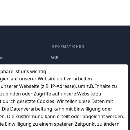
INFORMATIONEN
nen
AGB
Q)
Widerrufsrecht
sphäre ist uns wichtig
Datenschutz
gien auf unserer Website und verarbeiten
serer Webseite (z.B. IP-Adresse), um z.B. Inhalte zu
uf
Impressum
nzubinden oder Zugriffe auf unsere Website zu
Unser Unternehmen
t durch gesetzte Cookies. Wir teilen diese Daten mit
en
Charity & Wohltätigkeit
n. Die Datenverarbeitung kann mit Einwilligung oder
gen. Die Zustimmung kann erteilt oder abgelehnt werden.
die Einwilligung zu einem späteren Zeitpunkt zu ändern