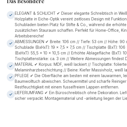
Das Besondere
ELEGANT & SCHLICHT ✔ Dieser elegante Schreibtisch in Weiß 
Holzplatte in Eiche-Optik vereint zeitloses Design mit Funktion
Schubladen bieten Platz für Stifte & Co., während die erhöht
zusätzlichen Stauraum schaffen. Perfekt für Home-Office, Ki
Arbeitsbereiche!
ABMESSUNGEN ✔ Breite: 106 cm // Tiefe: 53 cm // Höhe: 90 
Schublade (BxHxT): 19 x 7,5 x 7,5 cm // Tischplatte (BxT): 10
(BxHxT): 55,5 x 10 x 10,5 cm // Erhöhte Ablagefläche (BxT): 10
Tischplattenstärke: ca. 3 cm // Weitere Abmessungen findest 
MATERIAL ✔ Korpus: MDF, weiß lackiert // Tischplatte: foliert
Melaminharzbeschichtung // Beine: Kiefer Massivholz, weiß lack
PFLEGE ✔ Die Oberfläche am besten mit einem lauwarmen, le
Baumwolltuch abwischen. Scheuermittel und scharfe Reiniger
Restfeuchtigkeit mit einem fusselfreiem Lappen entfernen.
LIEFERUMFANG ✔ Ein Büroschreibtisch ohne Dekoration. Lief
sicher verpackt. Montagematerial und -anleitung liegen der Lie