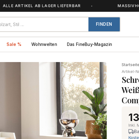
RTIKEL AB LAGER LIEFERBAR
MASSIVHOLZ – JE
FINDEN
Sale %
Wohnwelten
Das FineBuy-Magazin
Startseit
Artikel-N
Schr
Weiß
Comp
13
Inkl.
Ba
Koste