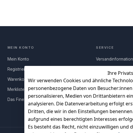
MEIN KONTO
SERVICE
Mein Konto
Versandinformatio
Registrieren
Häufige Fragen (FA
Ihre Privat
Warenkorb
Rücksendung
Wir verwenden Cookies und ähnliche Technolo
personenbezogene Daten von Besucher:innen un
Merkliste
Persönlicher Rückr
personalisieren, Medien von Drittanbietern ei
Das FineBuy-Magazin
Erfahrungen
analysieren. Die Datenverarbeitung erfolgt ers
Vertrag widerruf
Dritten, die wir in den Einstellungen benenne
aufgrund eines berechtigten Interesses erfol
Es besteht das Recht, nicht einzuwilligen und 