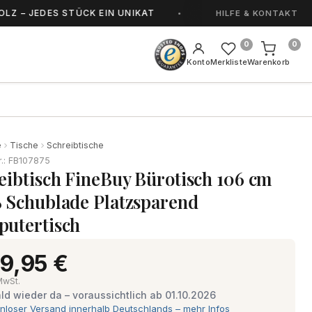
DES STÜCK EIN UNIKAT
HANDGEFERTIGT IN SO
HILFE & KONTAKT
0
0
Konto
Merkliste
Warenkorb
e
Tische
Schreibtische
r.: FB107875
eibtisch FineBuy Bürotisch 106 cm
 Schublade Platzsparend
utertisch
9,95 €
 MwSt.
ld wieder da – voraussichtlich ab 01.10.2026
nloser Versand innerhalb Deutschlands – mehr Infos