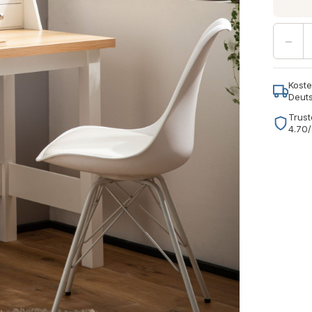
−
Koste
Deut
Trust
4.70/