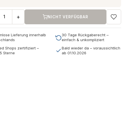
+
NICHT VERFÜGBAR
nlose Lieferung innerhalb
30 Tage Rückgaberecht –
schlands
einfach & unkompliziert
ed Shops zertifiziert –
Bald wieder da – voraussichtlich
5 Sterne
ab 01.10.2026