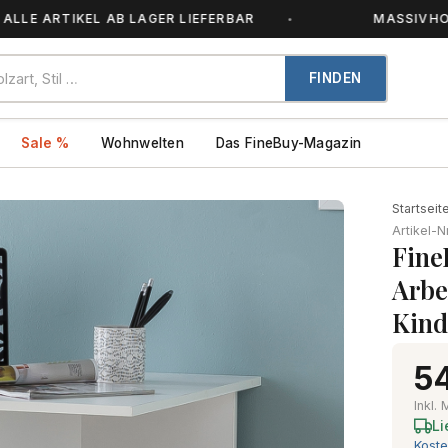
TIKEL AB LAGER LIEFERBAR
MASSIVHOLZ – JED
FINDEN
Sale %
Wohnwelten
Das FineBuy-Magazin
Startseit
Artikel-N
Fine
Arbe
Kind
54
Inkl.
Li
Koste