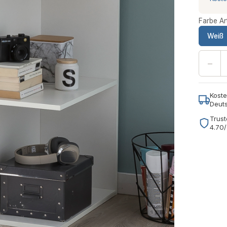
Farbe Art
Weiß
−
Koste
Deut
Trust
4.70/