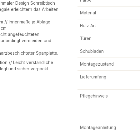
chmaler Design Schreibtisch
egale erleichtern das Arbeiten
Material
m // Innenmaße je Ablage
Holz Art
5 cm
icht angefeuchteten
Türen
r unbedingt vermeiden und
Schubladen
arzbeschichteter Spanplatte.
n // Leicht verständliche
Montagezustand
legt und sicher verpackt.
Lieferumfang
Pflegehinweis
Montageanleitung