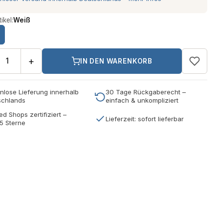
ikel:
Weiß
+
IN DEN WARENKORB
nlose Lieferung innerhalb
30 Tage Rückgaberecht –
schlands
einfach & unkompliziert
ed Shops zertifiziert –
Lieferzeit: sofort lieferbar
5 Sterne