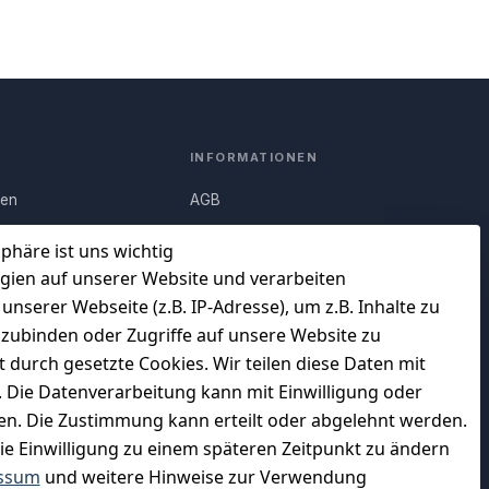
INFORMATIONEN
nen
AGB
Q)
Widerrufsrecht
sphäre ist uns wichtig
Datenschutz
gien auf unserer Website und verarbeiten
serer Webseite (z.B. IP-Adresse), um z.B. Inhalte zu
uf
Impressum
nzubinden oder Zugriffe auf unsere Website zu
Unser Unternehmen
t durch gesetzte Cookies. Wir teilen diese Daten mit
en
Charity & Wohltätigkeit
n. Die Datenverarbeitung kann mit Einwilligung oder
gen. Die Zustimmung kann erteilt oder abgelehnt werden.
die Einwilligung zu einem späteren Zeitpunkt zu ändern
ssum
und weitere Hinweise zur Verwendung