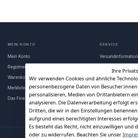
MEIN KONTO
SERVICE
Mein Konto
Versandinformatio
Registrieren
Häufige Fragen (FA
Ihre Privat
Warenkorb
Rücksendung
Wir verwenden Cookies und ähnliche Technolo
personenbezogene Daten von Besucher:innen un
Merkliste
Persönlicher Rückr
personalisieren, Medien von Drittanbietern ei
Das FineBuy-Magazin
Erfahrungen
analysieren. Die Datenverarbeitung erfolgt ers
Vertrag widerruf
Dritten, die wir in den Einstellungen benenne
aufgrund eines berechtigten Interesses erfol
Es besteht das Recht, nicht einzuwilligen und 
oder zu widerrufen. Beachten Sie unser
Impre