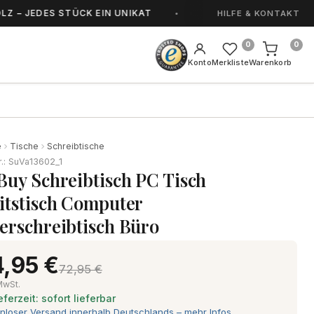
ES STÜCK EIN UNIKAT
HANDGEFERTIGT IN SOR
HILFE & KONTAKT
0
0
Konto
Merkliste
Warenkorb
e
Tische
Schreibtische
r.: SuVa13602_1
Buy Schreibtisch PC Tisch
itstisch Computer
erschreibtisch Büro
,95 €
72,95 €
 MwSt.
eferzeit: sofort lieferbar
nloser Versand innerhalb Deutschlands – mehr Infos