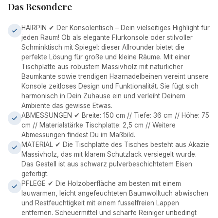
Das Besondere
HAIRPIN ✔ Der Konsolentisch – Dein vielseitiges Highlight für
jeden Raum! Ob als elegante Flurkonsole oder stilvoller
Schminktisch mit Spiegel: dieser Allrounder bietet die
perfekte Lösung für große und kleine Räume. Mit einer
Tischplatte aus robustem Massivholz mit natürlicher
Baumkante sowie trendigen Haarnadelbeinen vereint unsere
Konsole zeitloses Design und Funktionalität. Sie fügt sich
harmonisch in Dein Zuhause ein und verleiht Deinem
Ambiente das gewisse Etwas.
ABMESSUNGEN ✔ Breite: 150 cm // Tiefe: 36 cm // Höhe: 75
cm // Materialstärke Tischplatte: 2,5 cm // Weitere
Abmessungen findest Du im Maßbild.
MATERIAL ✔ Die Tischplatte des Tisches besteht aus Akazie
Massivholz, das mit klarem Schutzlack versiegelt wurde.
Das Gestell ist aus schwarz pulverbeschichtetem Eisen
gefertigt.
PFLEGE ✔ Die Holzoberfläche am besten mit einem
lauwarmen, leicht angefeuchteten Baumwolltuch abwischen
und Restfeuchtigkeit mit einem fusselfreien Lappen
entfernen. Scheuermittel und scharfe Reiniger unbedingt