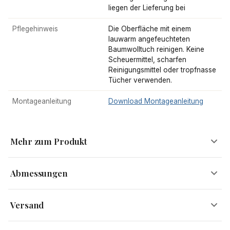
liegen der Lieferung bei
Pflegehinweis
Die Oberfläche mit einem
lauwarm angefeuchteten
Baumwolltuch reinigen. Keine
Scheuermittel, scharfen
Reinigungsmittel oder tropfnasse
Tücher verwenden.
Montageanleitung
Download Montageanleitung
Mehr zum Produkt
Abmessungen
Holztisch mit moderner Eleganz
Versand
Breite
150 cm
Versandinformationen
Dieser Konsolentisch ist mehr als nur ein Möbelstück – er ist ein