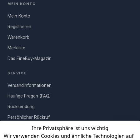
Zukunft aufzunehmen. Bitte
MEIN KONTO
deinem Zuhause Persönlichkeit und Charme zu verleihen.
Hinweis:
Für Österreich, Schweiz und weitere EU-Länder
schaue später noch einmal nach
gelten abweichende Versandkosten.
Mehr erfahren
Aktualisierung.
Mein Konto
Registrieren
FRAGE ABSENDEN
Warenkorb
Merkliste
Das FineBuy-Magazin
SERVICE
Versandinformationen
Häufige Fragen (FAQ)
Rücksendung
Persönlicher Rückruf
Ihre Privatsphäre ist uns wichtig
Erfahrungen
Wir verwenden Cookies und ähnliche Technologien auf
Vertrag widerrufen