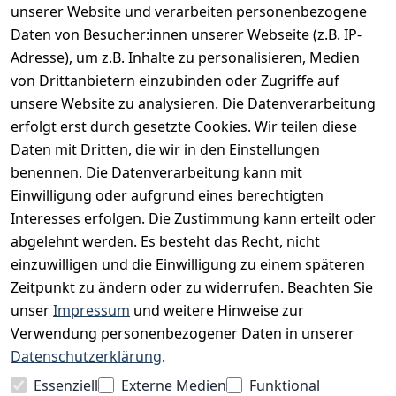
unserer Website und verarbeiten personenbezogene
Daten von Besucher:innen unserer Webseite (z.B. IP-
INFORMATIONEN
Adresse), um z.B. Inhalte zu personalisieren, Medien
AGB
von Drittanbietern einzubinden oder Zugriffe auf
unsere Website zu analysieren. Die Datenverarbeitung
Widerrufsrecht
erfolgt erst durch gesetzte Cookies. Wir teilen diese
Datenschutz
Daten mit Dritten, die wir in den Einstellungen
Impressum
benennen. Die Datenverarbeitung kann mit
Unser Unternehmen
Einwilligung oder aufgrund eines berechtigten
Interesses erfolgen. Die Zustimmung kann erteilt oder
Charity & Wohltätigkeit
abgelehnt werden. Es besteht das Recht, nicht
einzuwilligen und die Einwilligung zu einem späteren
Zeitpunkt zu ändern oder zu widerrufen. Beachten Sie
BESUCHE UNS
unser
Impressum
und weitere Hinweise zur
Verwendung personenbezogener Daten in unserer
Datenschutzerklärung
.
BEQUEM BEZAHLEN MIT
Essenziell
Externe Medien
Funktional