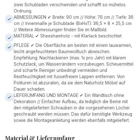
zwei Schubladen verschwinden und schafft so mühelos
Ordnung.
ABMESSUNGEN ✔ Breite: 90 cm // Höhe: 76 cm // Tiefe: 36
cm // Innenmaße je Schublade (BxHxT): 36,5 x 8 x 25,5 cm
// Weitere Abmessungen finden Sie im Maßbild.
MATERIAL ✔ Sheeshamholz - mit Klarlack beschichtet
PFLEGE ✔ Die Oberfläche am besten mit einem lauwarmen,
leicht angefeuchteten Baumwolltuch abwischen.
Empfehlung: Nachlackieren (max. 1x pro Jahr) mit klarem
Schutzlack, um Wasserrändern vorzubeugen. Scheuermittel
und scharfe Reiniger unbedingt vermeiden und
Restfeuchtigkeit mit fusselfreiem Lappen entfernen. Von
Polituren ist abzuraten, da sie dem Naturholz Möbel auf
Dauer schaden.
LIEFERUMFANG UND MONTAGE ✔ Ein Wandtisch ohne
Dekoration // Einfacher Aufbau, da lediglich die Beine mit
den mitgelieferten Schrauben in die vorgesehenen Löcher
geschraubt werden müssen. Das dafür benötigte Werkzeug
sowie die Montageanleitung werden ebenfalls mitgeliefert.
Material & Lieferumfang