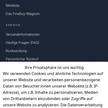
Welt gibt. Wenn das kein Grund ist, sich eines der Tischchen für
Merkliste
Dein Zuhause zu sichern!
Das FineBuy-Magazin
SERVICE
Versandinformationen
Häufige Fragen (FAQ)
Rücksendung
Persönlicher Rückruf
Ihre Privatsphäre ist uns wichtig
Erfahrungen
Wir verwenden Cookies und ähnliche Technologien auf
Vertrag widerrufen
unserer Website und verarbeiten personenbezogene
Daten von Besucher:innen unserer Webseite (z.B. IP-
INFORMATIONEN
Adresse), um z.B. Inhalte zu personalisieren, Medien
AGB
von Drittanbietern einzubinden oder Zugriffe auf
unsere Website zu analysieren. Die Datenverarbeitung
Widerrufsrecht