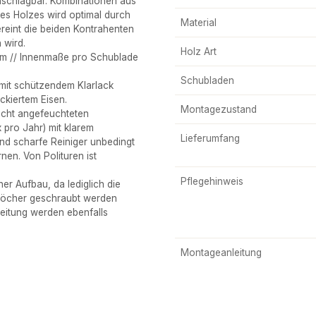
 unschlagbar. Kombinationen aus
es Holzes wird optimal durch
Material
reint die beiden Kontrahenten
 wird.
Holz Art
cm // Innenmaße pro Schublade
Schubladen
mit schützendem Klarlack
ackiertem Eisen.
Montagezustand
icht angefeuchteten
pro Jahr) mit klarem
Lieferumfang
d scharfe Reiniger unbedingt
nen. Von Polituren ist
Pflegehinweis
r Aufbau, da lediglich die
 Löcher geschraubt werden
eitung werden ebenfalls
Montageanleitung