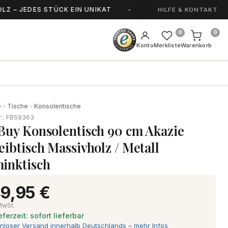
EDES STÜCK EIN UNIKAT
HANDGEFERTIGT IN S
HILFE & KONTAKT
0
0
Konto
Merkliste
Warenkorb
e
Tische
Konsolentische
r.: FB59363
Buy Konsolentisch 90 cm Akazie
eibtisch Massivholz / Metall
inktisch
9,95 €
 MwSt.
eferzeit: sofort lieferbar
nloser Versand innerhalb Deutschlands – mehr Infos