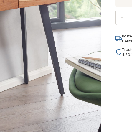
−
Koste
Deut
Trust
4.70/