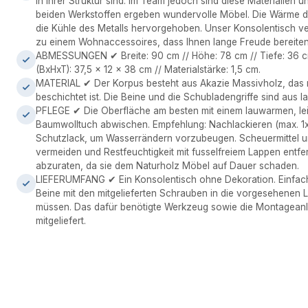
in Ihrer Struktur sind. Im Team jedoch sind diese Materialien
beiden Werkstoffen ergeben wundervolle Möbel. Die Wärme d
die Kühle des Metalls hervorgehoben. Unser Konsolentisch ve
zu einem Wohnaccessoires, dass Ihnen lange Freude bereiten
ABMESSUNGEN ✔ Breite: 90 cm // Höhe: 78 cm // Tiefe: 36 
(BxHxT): 37,5 x 12 x 38 cm // Materialstärke: 1,5 cm.
MATERIAL ✔ Der Korpus besteht aus Akazie Massivholz, das 
beschichtet ist. Die Beine und die Schubladengriffe sind aus l
PFLEGE ✔ Die Oberfläche am besten mit einem lauwarmen, le
Baumwolltuch abwischen. Empfehlung: Nachlackieren (max. 1x 
Schutzlack, um Wasserrändern vorzubeugen. Scheuermittel un
vermeiden und Restfeuchtigkeit mit fusselfreiem Lappen entfer
abzuraten, da sie dem Naturholz Möbel auf Dauer schaden.
LIEFERUMFANG ✔ Ein Konsolentisch ohne Dekoration. Einfache
Beine mit den mitgelieferten Schrauben in die vorgesehenen
müssen. Das dafür benötigte Werkzeug sowie die Montageanl
mitgeliefert.