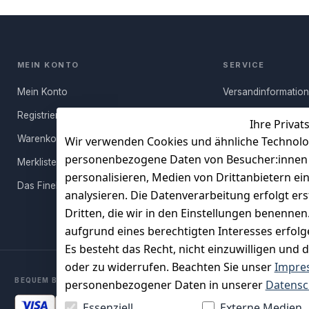
MEIN KONTO
SERVICE
Mein Konto
Versandinformatio
Registrieren
Häufige Fragen (FA
Ihre Privat
Warenkorb
Rücksendung
Wir verwenden Cookies und ähnliche Technolo
personenbezogene Daten von Besucher:innen un
Merkliste
Persönlicher Rückr
personalisieren, Medien von Drittanbietern ei
Das FineBuy-Magazin
Erfahrungen
analysieren. Die Datenverarbeitung erfolgt ers
Vertrag widerruf
Dritten, die wir in den Einstellungen benenne
aufgrund eines berechtigten Interesses erfol
Es besteht das Recht, nicht einzuwilligen und 
oder zu widerrufen. Beachten Sie unser
Impre
BEQUEM BEZAHLEN MIT
personenbezogener Daten in unserer
Datensc
Essenziell
Externe Medien