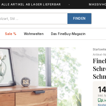
ARTIKEL AB LAGER LIEFERBAR
MASSIVHOLZ – J
FINDEN
Sale %
Wohnwelten
Das FineBuy-Magazin
Startseit
Artikel-N
Fine
Schr
Schm
14
Inkl.
Li
Koste