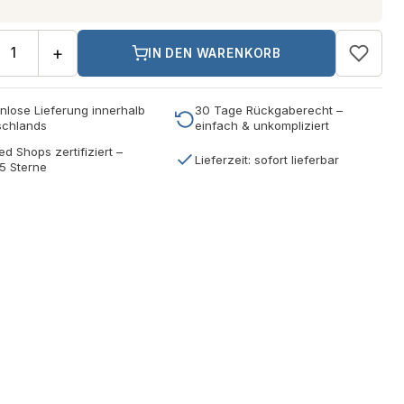
+
IN DEN WARENKORB
nlose Lieferung innerhalb
30 Tage Rückgaberecht –
schlands
einfach & unkompliziert
ed Shops zertifiziert –
Lieferzeit: sofort lieferbar
5 Sterne