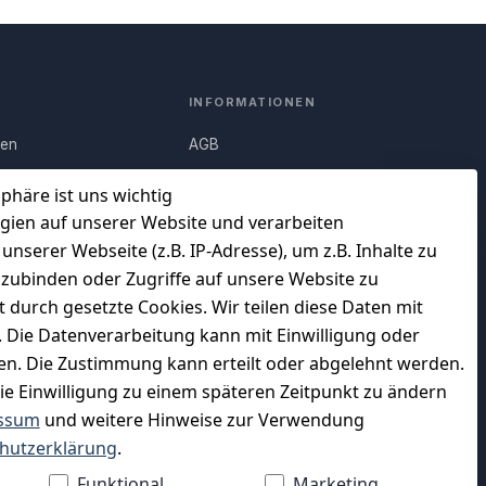
INFORMATIONEN
nen
AGB
Q)
Widerrufsrecht
sphäre ist uns wichtig
Datenschutz
gien auf unserer Website und verarbeiten
serer Webseite (z.B. IP-Adresse), um z.B. Inhalte zu
uf
Impressum
nzubinden oder Zugriffe auf unsere Website zu
Unser Unternehmen
t durch gesetzte Cookies. Wir teilen diese Daten mit
en
Charity & Wohltätigkeit
n. Die Datenverarbeitung kann mit Einwilligung oder
gen. Die Zustimmung kann erteilt oder abgelehnt werden.
die Einwilligung zu einem späteren Zeitpunkt zu ändern
ssum
und weitere Hinweise zur Verwendung
WIR VERSENDEN MIT
hutzerklärung
.
Funktional
Marketing