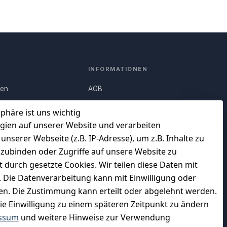
INFORMATIONEN
nen
AGB
Q)
Widerrufsrecht
sphäre ist uns wichtig
Datenschutz
gien auf unserer Website und verarbeiten
serer Webseite (z.B. IP-Adresse), um z.B. Inhalte zu
uf
Impressum
nzubinden oder Zugriffe auf unsere Website zu
Unser Unternehmen
t durch gesetzte Cookies. Wir teilen diese Daten mit
en
Charity & Wohltätigkeit
n. Die Datenverarbeitung kann mit Einwilligung oder
gen. Die Zustimmung kann erteilt oder abgelehnt werden.
die Einwilligung zu einem späteren Zeitpunkt zu ändern
ssum
und weitere Hinweise zur Verwendung