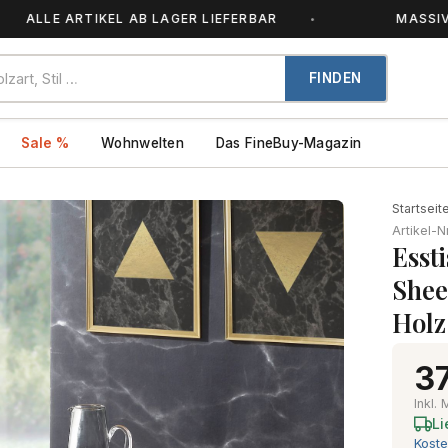
E ARTIKEL AB LAGER LIEFERBAR
MASSIVHOLZ –
FINDEN
Sale %
Wohnwelten
Das FineBuy-Magazin
Startseit
Artikel-N
Esst
Shee
Holz
37
Inkl.
Li
Koste