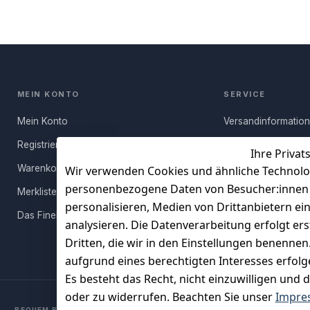
MEIN KONTO
SERVICE
Mein Konto
Versandinformatio
Registrieren
Häufige Fragen (FA
Ihre Privat
Warenkorb
Rücksendung
Wir verwenden Cookies und ähnliche Technolo
personenbezogene Daten von Besucher:innen un
Merkliste
Persönlicher Rückr
personalisieren, Medien von Drittanbietern ei
Das FineBuy-Magazin
Erfahrungen
analysieren. Die Datenverarbeitung erfolgt ers
Vertrag widerruf
Dritten, die wir in den Einstellungen benenne
aufgrund eines berechtigten Interesses erfol
Es besteht das Recht, nicht einzuwilligen und 
oder zu widerrufen. Beachten Sie unser
Impre