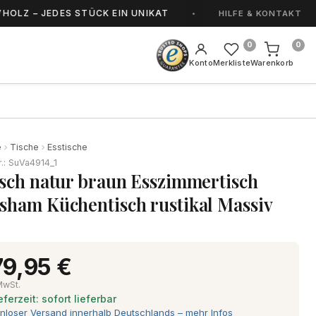
 JEDES STÜCK EIN UNIKAT
HANDGEFERTIGT IN
HILFE & KONTAKT
0
0
Konto
Merkliste
Warenkorb
e
Tische
Esstische
r.: SuVa4914_1
isch natur braun Esszimmertisch
sham Küchentisch rustikal Massiv
9,95 €
 MwSt.
eferzeit: sofort lieferbar
nloser Versand innerhalb Deutschlands – mehr Infos