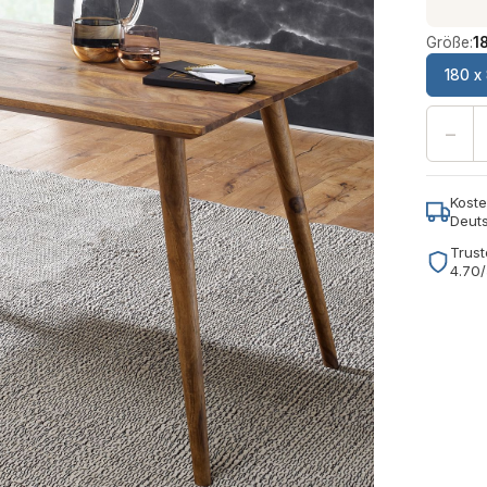
Größe:
1
180 x
−
Koste
Deut
Trust
4.70/