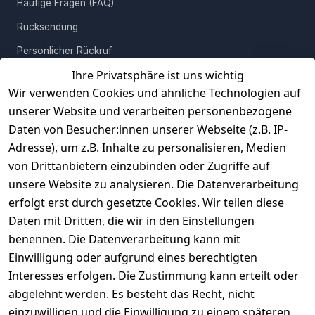
Häufige Fragen (FAQ)
Rücksendung
Persönlicher Rückruf
Ihre Privatsphäre ist uns wichtig
Erfahrungen
Wir verwenden Cookies und ähnliche Technologien auf
Vertrag widerrufen
unserer Website und verarbeiten personenbezogene
Daten von Besucher:innen unserer Webseite (z.B. IP-
INFORMATIONEN
Adresse), um z.B. Inhalte zu personalisieren, Medien
AGB
von Drittanbietern einzubinden oder Zugriffe auf
unsere Website zu analysieren. Die Datenverarbeitung
Widerrufsrecht
erfolgt erst durch gesetzte Cookies. Wir teilen diese
Datenschutz
Daten mit Dritten, die wir in den Einstellungen
Impressum
benennen. Die Datenverarbeitung kann mit
Unser Unternehmen
Einwilligung oder aufgrund eines berechtigten
Interesses erfolgen. Die Zustimmung kann erteilt oder
Charity & Wohltätigkeit
abgelehnt werden. Es besteht das Recht, nicht
einzuwilligen und die Einwilligung zu einem späteren