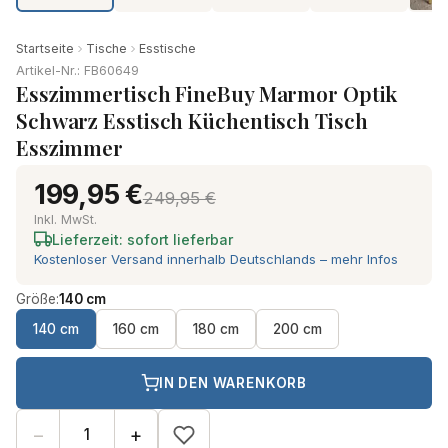
Startseite
Tische
Esstische
Artikel-Nr.: FB60649
Esszimmertisch FineBuy Marmor Optik
Schwarz Esstisch Küchentisch Tisch
Esszimmer
199,95 €
249,95 €
Inkl. MwSt.
Lieferzeit: sofort lieferbar
Kostenloser Versand innerhalb Deutschlands – mehr Infos
Größe:
140 cm
140 cm
160 cm
180 cm
200 cm
IN DEN WARENKORB
−
+