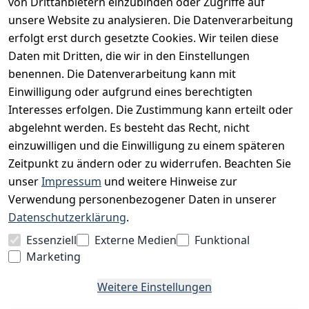
von Drittanbietern einzubinden oder Zugriffe auf
unsere Website zu analysieren. Die Datenverarbeitung
Widerrufsrecht
erfolgt erst durch gesetzte Cookies. Wir teilen diese
Datenschutz
Daten mit Dritten, die wir in den Einstellungen
Impressum
benennen. Die Datenverarbeitung kann mit
Unser Unternehmen
Einwilligung oder aufgrund eines berechtigten
Interesses erfolgen. Die Zustimmung kann erteilt oder
Charity & Wohltätigkeit
abgelehnt werden. Es besteht das Recht, nicht
einzuwilligen und die Einwilligung zu einem späteren
Zeitpunkt zu ändern oder zu widerrufen. Beachten Sie
BESUCHE UNS
unser
Impressum
und weitere Hinweise zur
Verwendung personenbezogener Daten in unserer
Datenschutzerklärung
.
BEQUEM BEZAHLEN MIT
Essenziell
Externe Medien
Funktional
Marketing
Weitere Einstellungen