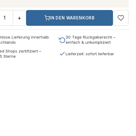
+
IN DEN WARENKORB
nlose Lieferung innerhalb
30 Tage Rückgaberecht –
schlands
einfach & unkompliziert
ed Shops zertifiziert –
Lieferzeit: sofort lieferbar
5 Sterne