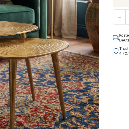
−
Koste
Deut
Trust
4.70/