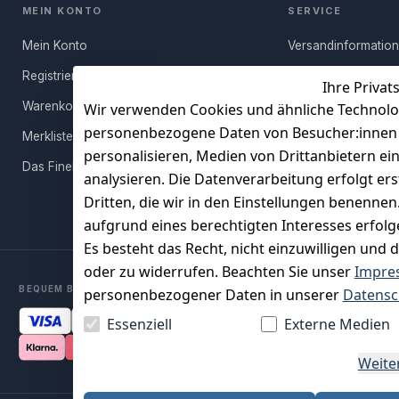
MEIN KONTO
SERVICE
Mein Konto
Versandinformatio
Registrieren
Häufige Fragen (FA
Ihre Privat
Warenkorb
Rücksendung
Wir verwenden Cookies und ähnliche Technolo
personenbezogene Daten von Besucher:innen un
Merkliste
Persönlicher Rückr
personalisieren, Medien von Drittanbietern ei
Das FineBuy-Magazin
Erfahrungen
analysieren. Die Datenverarbeitung erfolgt ers
Vertrag widerruf
Dritten, die wir in den Einstellungen benenne
aufgrund eines berechtigten Interesses erfol
Es besteht das Recht, nicht einzuwilligen und 
oder zu widerrufen. Beachten Sie unser
Impre
BEQUEM BEZAHLEN MIT
personenbezogener Daten in unserer
Datensc
Essenziell
Externe Medien
Weite