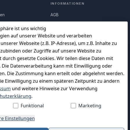
INFORMATIONEN
nen
AGB
Q)
Widerrufsrecht
sphäre ist uns wichtig
Datenschutz
gien auf unserer Website und verarbeiten
serer Webseite (z.B. IP-Adresse), um z.B. Inhalte zu
uf
Impressum
nzubinden oder Zugriffe auf unsere Website zu
Unser Unternehmen
t durch gesetzte Cookies. Wir teilen diese Daten mit
en
Charity & Wohltätigkeit
n. Die Datenverarbeitung kann mit Einwilligung oder
gen. Die Zustimmung kann erteilt oder abgelehnt werden.
die Einwilligung zu einem späteren Zeitpunkt zu ändern
ssum
und weitere Hinweise zur Verwendung
WIR VERSENDEN MIT
hutzerklärung
.
Funktional
Marketing
re Einstellungen