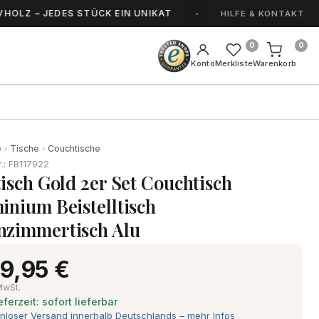
– JEDES STÜCK EIN UNIKAT
HANDGEFERTIGT I
HILFE & KONTAKT
0
0
Konto
Merkliste
Warenkorb
e
Tische
Couchtische
r.: FB117922
tisch Gold 2er Set Couchtisch
inium Beistelltisch
zimmertisch Alu
9,95 €
 MwSt.
eferzeit: sofort lieferbar
nloser Versand innerhalb Deutschlands – mehr Infos