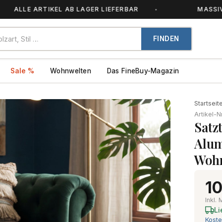
LE ARTIKEL AB LAGER LIEFERBAR
MASSIVHOLZ 
FINDEN
Sale %
Wohnwelten
Das FineBuy-Magazin
Startseit
Artikel-N
Satz
Alum
Wohn
10
Inkl.
Li
Koste