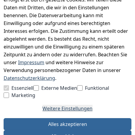
Datenschutz
Daten mit Dritten, die wir in den Einstellungen
Impressum
benennen. Die Datenverarbeitung kann mit
Unser Unternehmen
Einwilligung oder aufgrund eines berechtigten
Interesses erfolgen. Die Zustimmung kann erteilt oder
Charity & Wohltätigkeit
abgelehnt werden. Es besteht das Recht, nicht
einzuwilligen und die Einwilligung zu einem späteren
Zeitpunkt zu ändern oder zu widerrufen. Beachten Sie
BESUCHE UNS
unser
Impressum
und weitere Hinweise zur
Verwendung personenbezogener Daten in unserer
Datenschutzerklärung
.
BEQUEM BEZAHLEN MIT
Essenziell
Externe Medien
Funktional
Marketing
Weitere Einstellungen
WIR VERSENDEN MIT
Alles akzeptieren