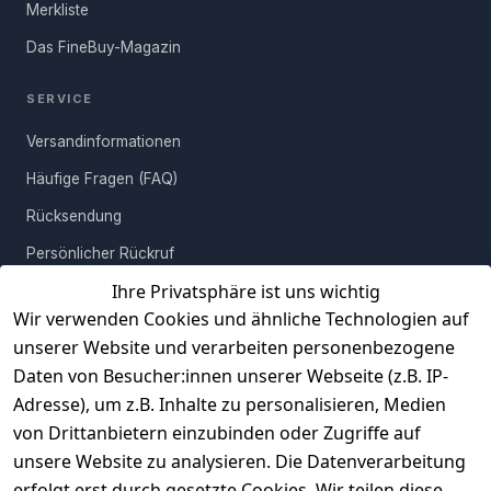
Merkliste
aufgearbeitete Holz harmoniert vorzüglich mit dem
Das FineBuy-Magazin
pulverbeschichteten Metallgestell. Durch die einzigartigen
Maserungen erhalten Sie mit jedem Beistelltischchen ein echtes
Unikat! Bleiben Sie individuell mit ausgesuchten Möbelstücken
SERVICE
von FineBuy!
Versandinformationen
Häufige Fragen (FAQ)
Rücksendung
Persönlicher Rückruf
Ihre Privatsphäre ist uns wichtig
Erfahrungen
Wir verwenden Cookies und ähnliche Technologien auf
Vertrag widerrufen
unserer Website und verarbeiten personenbezogene
Daten von Besucher:innen unserer Webseite (z.B. IP-
INFORMATIONEN
Adresse), um z.B. Inhalte zu personalisieren, Medien
AGB
von Drittanbietern einzubinden oder Zugriffe auf
unsere Website zu analysieren. Die Datenverarbeitung
Widerrufsrecht
erfolgt erst durch gesetzte Cookies. Wir teilen diese