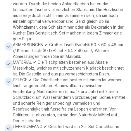
werden. Durch die beiden Ablageflächen bieten die
kompakten Tische viel nützlichen Stauraum. Die Holztische
müssen jedoch nicht immer zusammen sein, da sie auch
einzeln optimal verwendbar sind. Ganz gleich ob im
Wohnzimmer, dem Schlafzimmer oder als Dekoration in der
Küche: Das Beistelltisch-Set machen in jedem Zimmer eine
gute Figur.
ABMESSUNGEN ✔ Großer Tisch (BxTxH): 60 x 60 x 46 cm
// Kleiner Tisch (BxTxH): 54 x 54 x 40 cm // Weitere
Abmessungen finden Sie im Maßbild.
MATERIAL ✔ Die Tischplatten bestehen aus Akazie
Massivholz, welches mit schützendem Klarlack beschichtet
ist. Die Gestelle sind aus pulverbeschichtetem Eisen.
PFLEGE ✔ Die Oberfläche am besten mit einem lauwarmen,
leicht angefeuchteten Baumwolltuch abwischen.
Empfehlung: Nachlackieren (max. 1x pro Jahr) mit klarem
Schutzlack, um Wasserrändern vorzubeugen. Scheuermittel
und scharfe Reiniger unbedingt vermeiden und
Restfeuchtigkeit mit fusselfreiem Lappen entfernen. Von
Polituren ist abzuraten, da sie dem Naturholz Möbel auf
Dauer schaden.
LIEFERUMFANG ✔ Geliefert wird ein 2er Set Couchtische