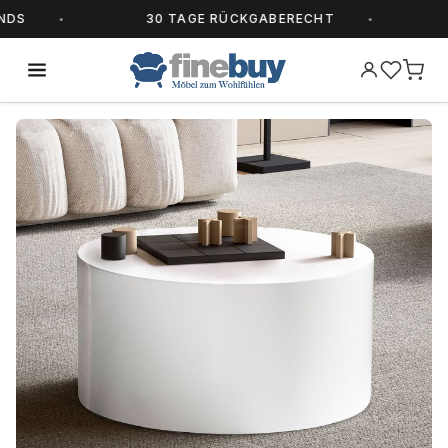
S
30 TAGE RÜCKGABERECHT
AL