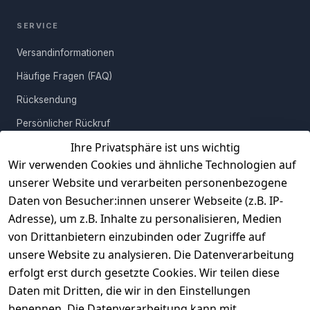
Der Tisch bietet reichlich Platz für alltägliche Gegenstände wie
Fernbedienungen, Kaffeetassen oder Snacks am Abend. Seine
SERVICE
große Oberfläche eignet sich hervorragend zum Dekorieren.
Versandinformationen
Freue Dich auf das Erlebnis stilvoller Wohnkultur!
Häufige Fragen (FAQ)
Rücksendung
Persönlicher Rückruf
Ihre Privatsphäre ist uns wichtig
Erfahrungen
Wir verwenden Cookies und ähnliche Technologien auf
Vertrag widerrufen
unserer Website und verarbeiten personenbezogene
Daten von Besucher:innen unserer Webseite (z.B. IP-
INFORMATIONEN
Adresse), um z.B. Inhalte zu personalisieren, Medien
AGB
von Drittanbietern einzubinden oder Zugriffe auf
unsere Website zu analysieren. Die Datenverarbeitung
Widerrufsrecht
erfolgt erst durch gesetzte Cookies. Wir teilen diese
Datenschutz
Daten mit Dritten, die wir in den Einstellungen
Impressum
benennen. Die Datenverarbeitung kann mit