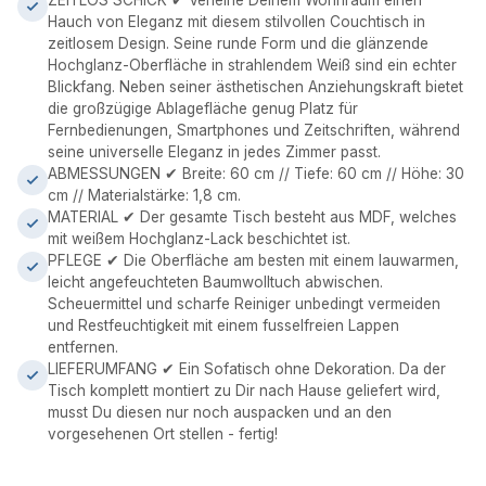
ZEITLOS SCHICK ✔ Verleihe Deinem Wohnraum einen
Hauch von Eleganz mit diesem stilvollen Couchtisch in
zeitlosem Design. Seine runde Form und die glänzende
Hochglanz-Oberfläche in strahlendem Weiß sind ein echter
Blickfang. Neben seiner ästhetischen Anziehungskraft bietet
die großzügige Ablagefläche genug Platz für
Fernbedienungen, Smartphones und Zeitschriften, während
seine universelle Eleganz in jedes Zimmer passt.
ABMESSUNGEN ✔ Breite: 60 cm // Tiefe: 60 cm // Höhe: 30
cm // Materialstärke: 1,8 cm.
MATERIAL ✔ Der gesamte Tisch besteht aus MDF, welches
mit weißem Hochglanz-Lack beschichtet ist.
PFLEGE ✔ Die Oberfläche am besten mit einem lauwarmen,
leicht angefeuchteten Baumwolltuch abwischen.
Scheuermittel und scharfe Reiniger unbedingt vermeiden
und Restfeuchtigkeit mit einem fusselfreien Lappen
entfernen.
LIEFERUMFANG ✔ Ein Sofatisch ohne Dekoration. Da der
Tisch komplett montiert zu Dir nach Hause geliefert wird,
musst Du diesen nur noch auspacken und an den
vorgesehenen Ort stellen - fertig!