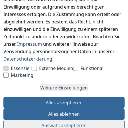
Unser Unternehmen
Einwilligung oder aufgrund eines berechtigten
Interesses erfolgen. Die Zustimmung kann erteilt oder
Charity & Wohltätigkeit
abgelehnt werden. Es besteht das Recht, nicht
einzuwilligen und die Einwilligung zu einem späteren
Zeitpunkt zu ändern oder zu widerrufen. Beachten Sie
BESUCHE UNS
unser
Impressum
und weitere Hinweise zur
Verwendung personenbezogener Daten in unserer
Datenschutzerklärung
.
BEQUEM BEZAHLEN MIT
Essenziell
Externe Medien
Funktional
Marketing
Weitere Einstellungen
WIR VERSENDEN MIT
Alles akzeptieren
Alles ablehnen
Auswahl akzeptieren