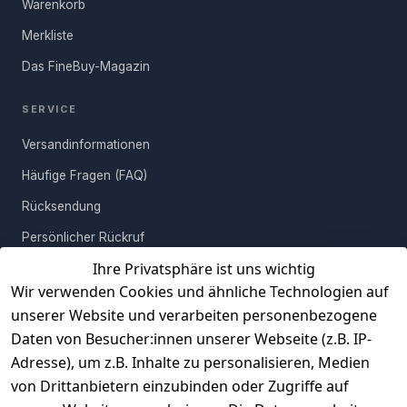
Warenkorb
Fertigen per Hand erhält jedes Exemplar eine einzigartige
Struktur. Bei korrekter Pflege wirst Du lange Zeit Freude an
Merkliste
Deinem Unikat haben. Es genügt ein leicht angefeuchtetes Tuch,
Das FineBuy-Magazin
um Verschmutzungen zu entfernen. Hinterher wischst Du mit
einem trockenen Lappen nach. Und schon kannst Du den
SERVICE
Feierabend in vollen Zügen genießen.
Versandinformationen
Häufige Fragen (FAQ)
Rücksendung
Persönlicher Rückruf
Ihre Privatsphäre ist uns wichtig
Erfahrungen
Wir verwenden Cookies und ähnliche Technologien auf
Vertrag widerrufen
unserer Website und verarbeiten personenbezogene
Daten von Besucher:innen unserer Webseite (z.B. IP-
INFORMATIONEN
Adresse), um z.B. Inhalte zu personalisieren, Medien
AGB
von Drittanbietern einzubinden oder Zugriffe auf