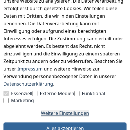
unsere Website zu analysieren. Die Datenverarbeitung
Widerrufsrecht
erfolgt erst durch gesetzte Cookies. Wir teilen diese
Datenschutz
Daten mit Dritten, die wir in den Einstellungen
Impressum
benennen. Die Datenverarbeitung kann mit
Unser Unternehmen
Einwilligung oder aufgrund eines berechtigten
Interesses erfolgen. Die Zustimmung kann erteilt oder
Charity & Wohltätigkeit
abgelehnt werden. Es besteht das Recht, nicht
einzuwilligen und die Einwilligung zu einem späteren
Zeitpunkt zu ändern oder zu widerrufen. Beachten Sie
BESUCHE UNS
unser
Impressum
und weitere Hinweise zur
Verwendung personenbezogener Daten in unserer
Datenschutzerklärung
.
BEQUEM BEZAHLEN MIT
Essenziell
Externe Medien
Funktional
Marketing
Weitere Einstellungen
WIR VERSENDEN MIT
Alles akzeptieren