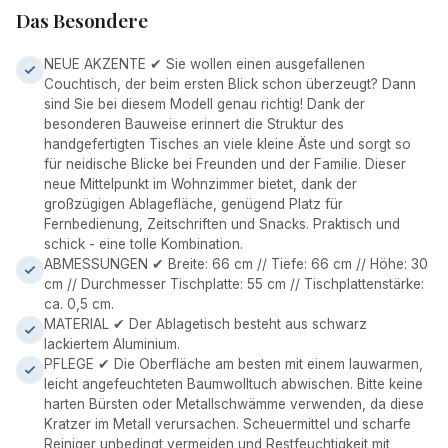
Das Besondere
NEUE AKZENTE ✔ Sie wollen einen ausgefallenen
Couchtisch, der beim ersten Blick schon überzeugt? Dann
sind Sie bei diesem Modell genau richtig! Dank der
besonderen Bauweise erinnert die Struktur des
handgefertigten Tisches an viele kleine Äste und sorgt so
für neidische Blicke bei Freunden und der Familie. Dieser
neue Mittelpunkt im Wohnzimmer bietet, dank der
großzügigen Ablagefläche, genügend Platz für
Fernbedienung, Zeitschriften und Snacks. Praktisch und
schick - eine tolle Kombination.
ABMESSUNGEN ✔ Breite: 66 cm // Tiefe: 66 cm // Höhe: 30
cm // Durchmesser Tischplatte: 55 cm // Tischplattenstärke:
ca. 0,5 cm.
MATERIAL ✔ Der Ablagetisch besteht aus schwarz
lackiertem Aluminium.
PFLEGE ✔ Die Oberfläche am besten mit einem lauwarmen,
leicht angefeuchteten Baumwolltuch abwischen. Bitte keine
harten Bürsten oder Metallschwämme verwenden, da diese
Kratzer im Metall verursachen. Scheuermittel und scharfe
Reiniger unbedingt vermeiden und Restfeuchtigkeit mit