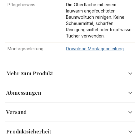
Pflegehinweis
Die Oberfläche mit einem
lauwarm angefeuchteten
Baumwolltuch reinigen. Keine
Scheuermittel, scharfen
Reinigungsmittel oder tropfnasse
Tücher verwenden.
Montageanleitung
Download Montageanleitung
Mehr zum Produkt
Abmessungen
Schnell gemütlich gemacht
Versand
Manchmal reichen schon kleine Details, um eine großartige
Breite
63 cm
Versandinformationen
Wirkung zu erzielen. Der Couchtisch erlangt diesen Effekt durch
Produktsicherheit
das geschwungene Tischgestell, das die Platte aus erlesenem
Höhe
39 cm