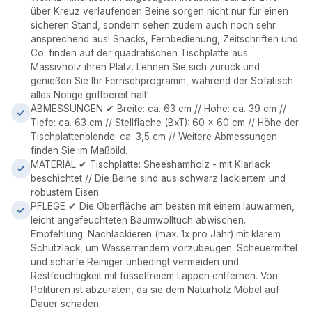
über Kreuz verlaufenden Beine sorgen nicht nur für einen
sicheren Stand, sondern sehen zudem auch noch sehr
ansprechend aus! Snacks, Fernbedienung, Zeitschriften und
Co. finden auf der quadratischen Tischplatte aus
Massivholz ihren Platz. Lehnen Sie sich zurück und
genießen Sie Ihr Fernsehprogramm, während der Sofatisch
alles Nötige griffbereit hält!
ABMESSUNGEN ✔ Breite: ca. 63 cm // Höhe: ca. 39 cm //
Tiefe: ca. 63 cm // Stellfläche (BxT): 60 x 60 cm // Höhe der
Tischplattenblende: ca. 3,5 cm // Weitere Abmessungen
finden Sie im Maßbild.
MATERIAL ✔ Tischplatte: Sheeshamholz - mit Klarlack
beschichtet // Die Beine sind aus schwarz lackiertem und
robustem Eisen.
PFLEGE ✔ Die Oberfläche am besten mit einem lauwarmen,
leicht angefeuchteten Baumwolltuch abwischen.
Empfehlung: Nachlackieren (max. 1x pro Jahr) mit klarem
Schutzlack, um Wasserrändern vorzubeugen. Scheuermittel
und scharfe Reiniger unbedingt vermeiden und
Restfeuchtigkeit mit fusselfreiem Lappen entfernen. Von
Polituren ist abzuraten, da sie dem Naturholz Möbel auf
Dauer schaden.