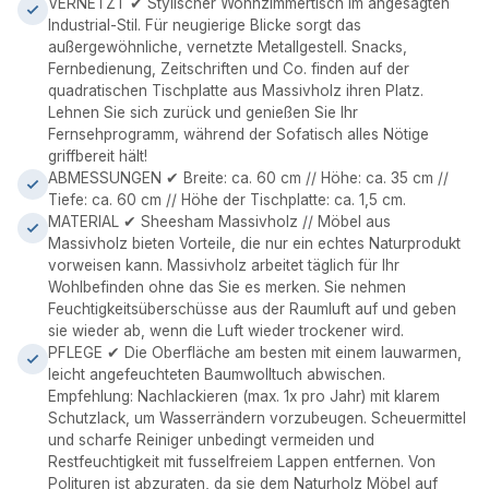
VERNETZT ✔ Stylischer Wohnzimmertisch im angesagten
Industrial-Stil. Für neugierige Blicke sorgt das
außergewöhnliche, vernetzte Metallgestell. Snacks,
Fernbedienung, Zeitschriften und Co. finden auf der
quadratischen Tischplatte aus Massivholz ihren Platz.
Lehnen Sie sich zurück und genießen Sie Ihr
Fernsehprogramm, während der Sofatisch alles Nötige
griffbereit hält!
ABMESSUNGEN ✔ Breite: ca. 60 cm // Höhe: ca. 35 cm //
Tiefe: ca. 60 cm // Höhe der Tischplatte: ca. 1,5 cm.
MATERIAL ✔ Sheesham Massivholz // Möbel aus
Massivholz bieten Vorteile, die nur ein echtes Naturprodukt
vorweisen kann. Massivholz arbeitet täglich für Ihr
Wohlbefinden ohne das Sie es merken. Sie nehmen
Feuchtigkeitsüberschüsse aus der Raumluft auf und geben
sie wieder ab, wenn die Luft wieder trockener wird.
PFLEGE ✔ Die Oberfläche am besten mit einem lauwarmen,
leicht angefeuchteten Baumwolltuch abwischen.
Empfehlung: Nachlackieren (max. 1x pro Jahr) mit klarem
Schutzlack, um Wasserrändern vorzubeugen. Scheuermittel
und scharfe Reiniger unbedingt vermeiden und
Restfeuchtigkeit mit fusselfreiem Lappen entfernen. Von
Polituren ist abzuraten, da sie dem Naturholz Möbel auf