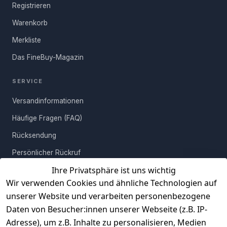
lackierte Metallgestell trägt das wohnliche Holz majestätisch und
Registrieren
gelten abweichende Versandkosten.
FRAGE ABSENDEN
Mehr erfahren
schenkt sicheren Halt. Um Ihnen den Aufbau zu ersparen, kommt
Warenkorb
das kleine Kunstwerk komplett montiert zu Ihnen nach Hause.
Ihnen bleibt es lediglich überlassen, den mit Anti-Rutsch-Noppen
Merkliste
versehenen Tisch in Ihrem Heim kunstvoll in Szene zu setzen!
Das FineBuy-Magazin
SERVICE
Versandinformationen
Häufige Fragen (FAQ)
Rücksendung
Persönlicher Rückruf
Ihre Privatsphäre ist uns wichtig
Erfahrungen
Wir verwenden Cookies und ähnliche Technologien auf
Vertrag widerrufen
unserer Website und verarbeiten personenbezogene
Daten von Besucher:innen unserer Webseite (z.B. IP-
INFORMATIONEN
Adresse), um z.B. Inhalte zu personalisieren, Medien