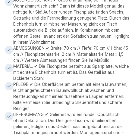
AUSDRUCKSSTARK ✔ Groß und auffällig soll Ihr neuer
Wohnzimmertisch sein? Dann ist dieses Modell genau das
richtige für Sie! Auf der runden Tischplatte finden Snacks,
Getränke und die Fernbedienung genügend Platz. Durch das
Eichenholzfurnier mit seiner Maserung zieht der Tisch
automatisch die Blicke auf sich. In Kombination mit dem
offenen Gestell avanciert der Sofatisch zum neuen Highlight
in Ihrem Wohnzimmer.
ABMESSUNGEN ✔ Breite: 70 cm // Tiefe: 70 cm // Höhe: 45
cm // Tischplattenstärke: 2 cm // Materialstärke Metall: 1,5
cm // Weitere Abmessungen finden Sie im Maßbild.
MATERIAL ✔ Die Tischplatte besteht aus Spanplatte, welche
mit echtem Eichenholz furniert ist. Das Gestell ist aus
lackiertem Stahl.
PFLEGE ✔ Die Oberfläche am besten mit einem lauwarmen,
leicht angefeuchteten Baumwolltuch abwischen und
Restfeuchtigkeit mit einem fusselfreiem Lappen entfernen.
Bitte vermeiden Sie unbedingt Scheuermittel und scharfe
Reiniger.
LIEFERUMFANG ✔ Geliefert wird ein runder Couchtisch
ohne Dekoration. Der Designer-Tisch wird teilmontiert
geliefert, lediglich das Gestell muss aufgebaut und an der
Tischplatte angeschraubt werden. Montagematerial und -