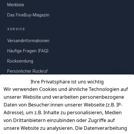
mit einem weichen Baumwolltuch. Mach es Dir mit Deinem neuen
Merkliste
Couchtisch gemütlich!
Das FineBuy-Magazin
SERVICE
Versandinformationen
Häufige Fragen (FAQ)
Rücksendung
Persönlicher Rückruf
Ihre Privatsphäre ist uns wichtig
Erfahrungen
Wir verwenden Cookies und ähnliche Technologien auf
Vertrag widerrufen
unserer Website und verarbeiten personenbezogene
Daten von Besucher:innen unserer Webseite (z.B. IP-
INFORMATIONEN
Adresse), um z.B. Inhalte zu personalisieren, Medien
AGB
von Drittanbietern einzubinden oder Zugriffe auf
unsere Website zu analysieren. Die Datenverarbeitung
Widerrufsrecht