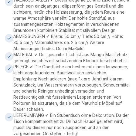
WALNUSSFARBEN ✔ Dieser elegante Echtholztisch besticht
durch sein einzigartiges, ellipsenförmiges Gestell und die
sichtbare, natürliche Holzmaserung, die jedem Raum eine
warme Atmosphäre verleiht. Der hohle Standfuß aus
zusammengesetzten Holzsegmenten in verschiedenen
Brauntönen kombiniert Stabilität mit stilvollem Design.
ABMESSUNGEN ✔ Breite: 50 cm // Tiefe: 50 cm // Höhe:
30,5 cm // Materialstärke: ca. 2,5 cm // Weitere
Abmessungen findest Du im Maßbild.
MATERIAL ✔ Der gesamte Tisch ist aus Mango Massivholz
gefertigt, welches mit schützendem Klarlack beschichtet ist.
PFLEGE ✔ Die Oberfläche am besten mit einem lauwarmen,
leicht angefeuchteten Baumwolltuch abwischen.
Empfehlung: Nachlackieren (max. 1x pro Jahr) mit klarem
Schutzlack, um Wasserrändern vorzubeugen. Scheuermittel
und scharfe Reiniger unbedingt vermeiden und
Restfeuchtigkeit mit fusselfreiem Lappen entfernen. Von
Polituren ist abzuraten, da sie dem Naturholz Möbel auf
Dauer schaden.
LIEFERUMFANG ✔ Ein Stubentisch ohne Dekoration. Da der
Tisch komplett montiert zu Dir nach Hause geliefert wird,
musst Du diesen nur noch auspacken und an den
vorgesehenen Ort stellen - fertig!