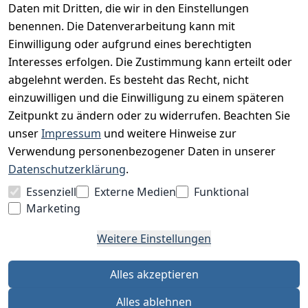
Daten mit Dritten, die wir in den Einstellungen
Impressum
benennen. Die Datenverarbeitung kann mit
Unser Unternehmen
Einwilligung oder aufgrund eines berechtigten
Interesses erfolgen. Die Zustimmung kann erteilt oder
Charity & Wohltätigkeit
abgelehnt werden. Es besteht das Recht, nicht
einzuwilligen und die Einwilligung zu einem späteren
Zeitpunkt zu ändern oder zu widerrufen. Beachten Sie
BESUCHE UNS
unser
Impressum
und weitere Hinweise zur
Verwendung personenbezogener Daten in unserer
Datenschutzerklärung
.
BEQUEM BEZAHLEN MIT
Essenziell
Externe Medien
Funktional
Marketing
Weitere Einstellungen
WIR VERSENDEN MIT
Alles akzeptieren
Alles ablehnen