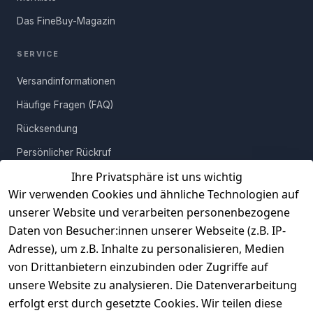
Erlebnis. Investiere in ein Stück, das sowohl funktional als auch
ästhetisch ansprechend ist – der perfekte Wohnzimmertisch
Das FineBuy-Magazin
wartet auf Dich!
SERVICE
Versandinformationen
Häufige Fragen (FAQ)
Rücksendung
Persönlicher Rückruf
Ihre Privatsphäre ist uns wichtig
Erfahrungen
Wir verwenden Cookies und ähnliche Technologien auf
Vertrag widerrufen
unserer Website und verarbeiten personenbezogene
Daten von Besucher:innen unserer Webseite (z.B. IP-
INFORMATIONEN
Adresse), um z.B. Inhalte zu personalisieren, Medien
AGB
von Drittanbietern einzubinden oder Zugriffe auf
unsere Website zu analysieren. Die Datenverarbeitung
Widerrufsrecht
erfolgt erst durch gesetzte Cookies. Wir teilen diese
Datenschutz