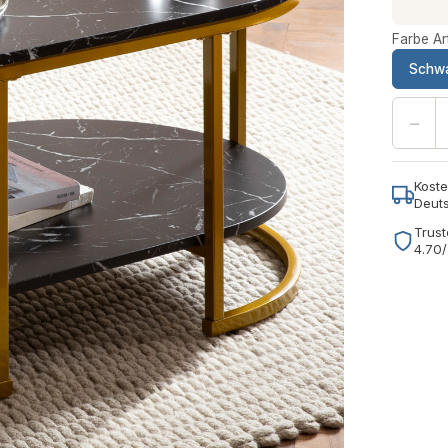
Farbe Art
Schw
−
Koste
Deut
Trust
4.70/