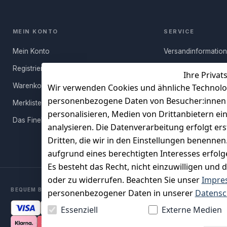
MEIN KONTO
SERVICE
Mein Konto
Versandinformatio
Registrieren
Häufige Fragen (FA
Ihre Privat
Warenkorb
Rücksendung
Wir verwenden Cookies und ähnliche Technolo
personenbezogene Daten von Besucher:innen un
Merkliste
Persönlicher Rückr
personalisieren, Medien von Drittanbietern ei
Das FineBuy-Magazin
Erfahrungen
analysieren. Die Datenverarbeitung erfolgt ers
Vertrag widerruf
Dritten, die wir in den Einstellungen benenne
aufgrund eines berechtigten Interesses erfol
Es besteht das Recht, nicht einzuwilligen und 
oder zu widerrufen. Beachten Sie unser
Impre
BEQUEM BEZAHLEN MIT
personenbezogener Daten in unserer
Datensc
Essenziell
Externe Medien