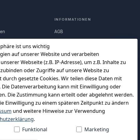
INFORMATIONEN
nen
AGB
Q)
Widerrufsrecht
sphäre ist uns wichtig
Datenschutz
gien auf unserer Website und verarbeiten
serer Webseite (z.B. IP-Adresse), um z.B. Inhalte zu
uf
Impressum
nzubinden oder Zugriffe auf unsere Website zu
Unser Unternehmen
t durch gesetzte Cookies. Wir teilen diese Daten mit
en
Charity & Wohltätigkeit
n. Die Datenverarbeitung kann mit Einwilligung oder
gen. Die Zustimmung kann erteilt oder abgelehnt werden.
die Einwilligung zu einem späteren Zeitpunkt zu ändern
ssum
und weitere Hinweise zur Verwendung
WIR VERSENDEN MIT
hutzerklärung
.
Funktional
Marketing