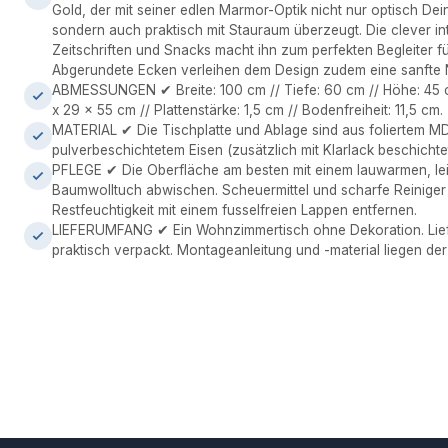
Gold, der mit seiner edlen Marmor-Optik nicht nur optisch De
sondern auch praktisch mit Stauraum überzeugt. Die clever int
Zeitschriften und Snacks macht ihn zum perfekten Begleiter f
Abgerundete Ecken verleihen dem Design zudem eine sanfte 
ABMESSUNGEN ✔ Breite: 100 cm // Tiefe: 60 cm // Höhe: 45 c
x 29 x 55 cm // Plattenstärke: 1,5 cm // Bodenfreiheit: 11,5 cm.
MATERIAL ✔ Die Tischplatte und Ablage sind aus foliertem MDF 
pulverbeschichtetem Eisen (zusätzlich mit Klarlack beschichtet
PFLEGE ✔ Die Oberfläche am besten mit einem lauwarmen, le
Baumwolltuch abwischen. Scheuermittel und scharfe Reinige
Restfeuchtigkeit mit einem fusselfreien Lappen entfernen.
LIEFERUMFANG ✔ Ein Wohnzimmertisch ohne Dekoration. Lief
praktisch verpackt. Montageanleitung und -material liegen der 