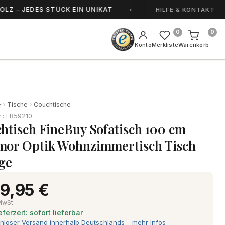
DES STÜCK EIN UNIKAT
HANDGEFERTIGT IN S
HILFE & KONTAKT
0
0
Konto
Merkliste
Warenkorb
e
Tische
Couchtische
r.: FB59210
htisch FineBuy Sofatisch 100 cm
or Optik Wohnzimmertisch Tisch
ge
9,95 €
 MwSt.
eferzeit: sofort lieferbar
nloser Versand innerhalb Deutschlands – mehr Infos