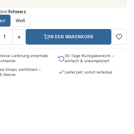
ikel:
Schwarz
arz
Weiß
+
IN DEN WARENKORB
nlose Lieferung innerhalb
30 Tage Rückgaberecht –
schlands
einfach & unkompliziert
ed Shops zertifiziert –
Lieferzeit: sofort lieferbar
5 Sterne