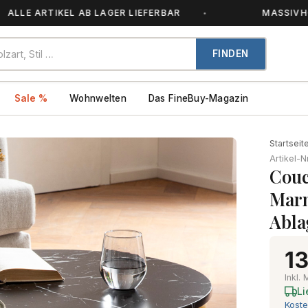
ARTIKEL AB LAGER LIEFERBAR
MASSIVHOLZ – JE
FINDEN
Sale %
Wohnwelten
Das FineBuy-Magazin
Startseit
Artikel-N
Couc
Marm
Abla
13
Inkl.
Li
Koste