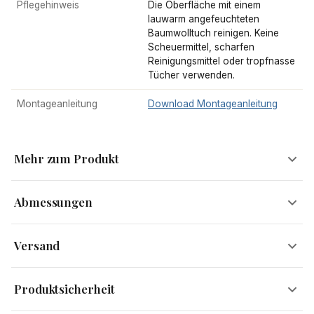
Pflegehinweis
Die Oberfläche mit einem
lauwarm angefeuchteten
Baumwolltuch reinigen. Keine
Scheuermittel, scharfen
Reinigungsmittel oder tropfnasse
Tücher verwenden.
Montageanleitung
Download Montageanleitung
Mehr zum Produkt
Abmessungen
Ovaler Couchtisch aus Akazie Massivholz – elegant,
Versand
modern und handgefertigt.
Breite
87 cm
Versandinformationen
Produktsicherheit
Dieser Sofatisch vereint natürliche Materialien mit modernem
Höhe
36 cm
Kostenloser Versand
Design. Die ovale Tischplatte aus massivem Akazienholz wirkt