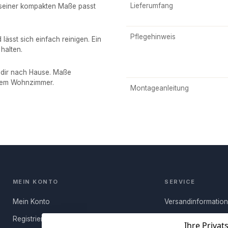
Lieferumfang
k seiner kompakten Maße passt
Pflegehinweis
lässt sich einfach reinigen. Ein
halten.
 dir nach Hause. Maße
einem Wohnzimmer.
Montageanleitung
MEIN KONTO
SERVICE
Mein Konto
Versandinformatio
Registrieren
Häufige Fragen (FA
Ihre Privat