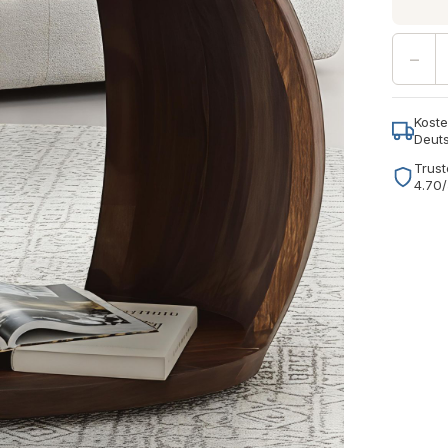
−
Koste
Deut
Trust
4.70/