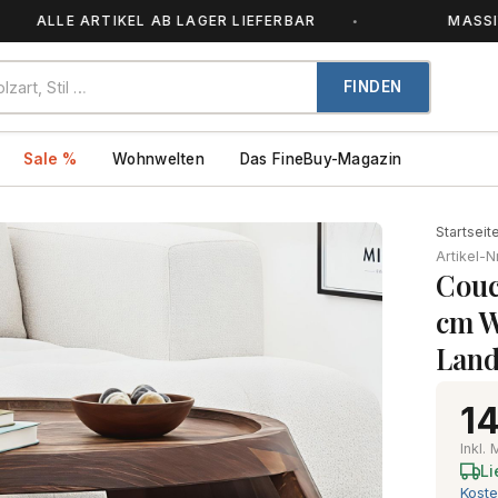
LE ARTIKEL AB LAGER LIEFERBAR
MASSIVHOLZ 
FINDEN
Sale %
Wohnwelten
Das FineBuy-Magazin
Startseit
Artikel-N
Couc
cm W
Land
14
Inkl.
Li
Koste