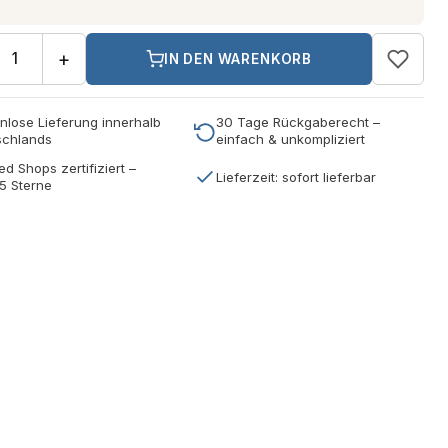
+
IN DEN WARENKORB
nlose Lieferung innerhalb
30 Tage Rückgaberecht –
schlands
einfach & unkompliziert
ed Shops zertifiziert –
Lieferzeit: sofort lieferbar
5 Sterne