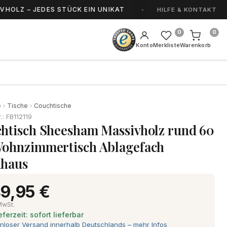
– JEDES STÜCK EIN UNIKAT
HANDGEFERTIGT I
HILFE & KONTAKT
0
0
Konto
Merkliste
Warenkorb
e
Tische
Couchtische
r.: FB112119
htisch Sheesham Massivholz rund 60
ohnzimmertisch Ablagefach
haus
9,95 €
 MwSt.
eferzeit: sofort lieferbar
nloser Versand innerhalb Deutschlands – mehr Infos