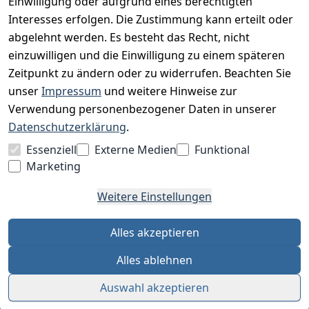
Einwilligung oder aufgrund eines berechtigten
Interesses erfolgen. Die Zustimmung kann erteilt oder
Charity & Wohltätigkeit
abgelehnt werden. Es besteht das Recht, nicht
einzuwilligen und die Einwilligung zu einem späteren
Zeitpunkt zu ändern oder zu widerrufen. Beachten Sie
BESUCHE UNS
unser
Impressum
und weitere Hinweise zur
Verwendung personenbezogener Daten in unserer
Datenschutzerklärung
.
BEQUEM BEZAHLEN MIT
Essenziell
Externe Medien
Funktional
Marketing
Weitere Einstellungen
WIR VERSENDEN MIT
Alles akzeptieren
Alles ablehnen
Auswahl akzeptieren
Alle Preise inkl. MwSt. · © 2026 finebuy.de · Alle Rechte