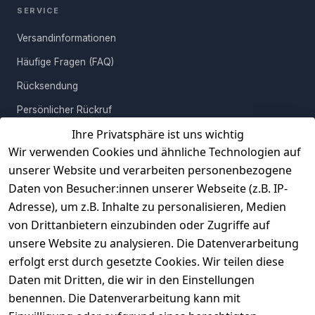
hellen Räumen bis zu dunklen Interieurs.
SERVICE
Versandinformationen
Auch die Pflege ist denkbar einfach. Ein weiches, leicht
Häufige Fragen (FAQ)
angefeuchtetes Tuch reicht aus, um Staub und leichte
Rücksendung
Verschmutzungen zu entfernen. Auf aggressive Reiniger sollte
verzichtet werden. Das Holz bleibt so dauerhaft geschützt und
Persönlicher Rückruf
bleibt über Jahre gepflegt und hochwertig.
Ihre Privatsphäre ist uns wichtig
Erfahrungen
Wir verwenden Cookies und ähnliche Technologien auf
Der Couchtisch wird demontiert geliefert, der Aufbau gelingt
Vertrag widerrufen
mühelos. Alle benötigten Teile und eine Anleitung sind im
unserer Website und verarbeiten personenbezogene
Lieferumfang enthalten. Schon nach wenigen Handgriffen steht
Daten von Besucher:innen unserer Webseite (z.B. IP-
INFORMATIONEN
dein neues Möbelstück stabil und einsatzbereit im Raum. Dieser
Adresse), um z.B. Inhalte zu personalisieren, Medien
Tisch ist mehr als nur eine Ablagefläche – er ist ein Statement für
AGB
von Drittanbietern einzubinden oder Zugriffe auf
Stil, Qualität und natürliche Materialien. Mit seinem harmonischen
unsere Website zu analysieren. Die Datenverarbeitung
Widerrufsrecht
Materialmix bringt er Struktur, Wärme und Design in dein
erfolgt erst durch gesetzte Cookies. Wir teilen diese
Zuhause. Perfekt für alle, die Massivholz lieben und modernes
Datenschutz
Daten mit Dritten, die wir in den Einstellungen
Wohnen mit Charakter schätzen.
Impressum
benennen. Die Datenverarbeitung kann mit
Unser Unternehmen