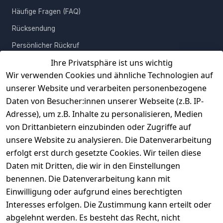
vollständig montiert – platziere ihn einfach und verwandle
Häufige Fragen (FAQ)
augenblicklich Deinen Wohnraum. Erschaffe mit diesem
Rücksendung
charakterstarken und gleichzeitig zweckdienlichen Tisch einen
Ort, an dem du dich wohlfühlst.
Persönlicher Rückruf
Ihre Privatsphäre ist uns wichtig
Erfahrungen
Wir verwenden Cookies und ähnliche Technologien auf
Vertrag widerrufen
unserer Website und verarbeiten personenbezogene
Daten von Besucher:innen unserer Webseite (z.B. IP-
INFORMATIONEN
Adresse), um z.B. Inhalte zu personalisieren, Medien
AGB
von Drittanbietern einzubinden oder Zugriffe auf
unsere Website zu analysieren. Die Datenverarbeitung
Widerrufsrecht
erfolgt erst durch gesetzte Cookies. Wir teilen diese
Datenschutz
Daten mit Dritten, die wir in den Einstellungen
Impressum
benennen. Die Datenverarbeitung kann mit
Unser Unternehmen
Einwilligung oder aufgrund eines berechtigten
Interesses erfolgen. Die Zustimmung kann erteilt oder
Charity & Wohltätigkeit
abgelehnt werden. Es besteht das Recht, nicht