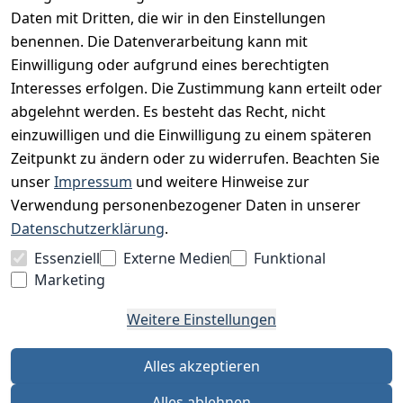
Datenschutz
Daten mit Dritten, die wir in den Einstellungen
Impressum
benennen. Die Datenverarbeitung kann mit
Unser Unternehmen
Einwilligung oder aufgrund eines berechtigten
Interesses erfolgen. Die Zustimmung kann erteilt oder
Charity & Wohltätigkeit
abgelehnt werden. Es besteht das Recht, nicht
einzuwilligen und die Einwilligung zu einem späteren
Zeitpunkt zu ändern oder zu widerrufen. Beachten Sie
BESUCHE UNS
unser
Impressum
und weitere Hinweise zur
Verwendung personenbezogener Daten in unserer
Datenschutzerklärung
.
BEQUEM BEZAHLEN MIT
Essenziell
Externe Medien
Funktional
Marketing
Weitere Einstellungen
WIR VERSENDEN MIT
Alles akzeptieren
Alles ablehnen