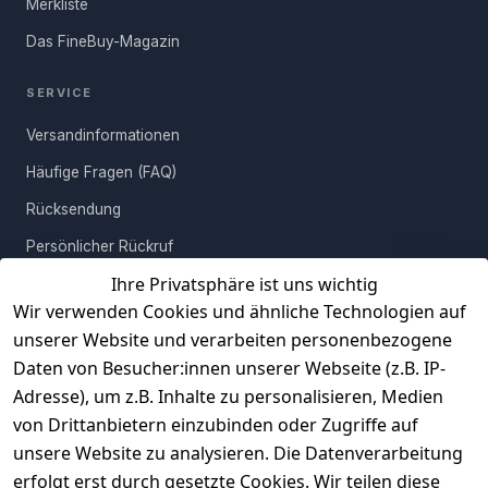
Merkliste
Das FineBuy-Magazin
SERVICE
Versandinformationen
Häufige Fragen (FAQ)
Rücksendung
Persönlicher Rückruf
Ihre Privatsphäre ist uns wichtig
Erfahrungen
Wir verwenden Cookies und ähnliche Technologien auf
Vertrag widerrufen
unserer Website und verarbeiten personenbezogene
Daten von Besucher:innen unserer Webseite (z.B. IP-
INFORMATIONEN
Adresse), um z.B. Inhalte zu personalisieren, Medien
AGB
von Drittanbietern einzubinden oder Zugriffe auf
unsere Website zu analysieren. Die Datenverarbeitung
Widerrufsrecht
erfolgt erst durch gesetzte Cookies. Wir teilen diese