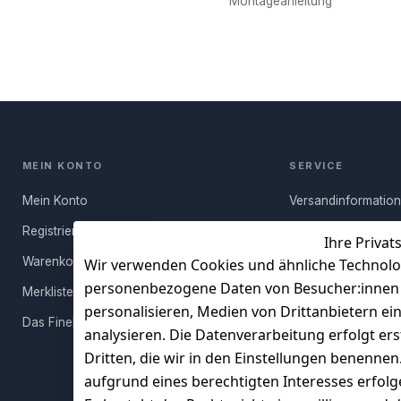
Montageanleitung
MEIN KONTO
SERVICE
Mein Konto
Versandinformatio
Registrieren
Häufige Fragen (FA
Ihre Privat
Warenkorb
Rücksendung
Wir verwenden Cookies und ähnliche Technolo
personenbezogene Daten von Besucher:innen un
Merkliste
Persönlicher Rückr
personalisieren, Medien von Drittanbietern ei
Das FineBuy-Magazin
Erfahrungen
analysieren. Die Datenverarbeitung erfolgt ers
Vertrag widerruf
Dritten, die wir in den Einstellungen benenne
aufgrund eines berechtigten Interesses erfol