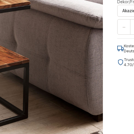
Dekor/Fr
Akazi
−
Koste
Deut
Trust
4.70/