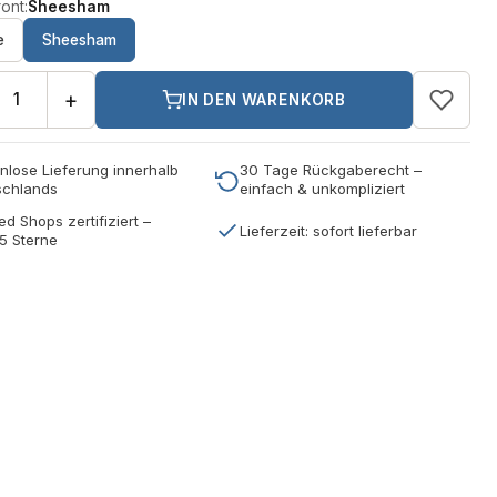
ont:
Sheesham
e
Sheesham
+
IN DEN WARENKORB
nlose Lieferung innerhalb
30 Tage Rückgaberecht –
schlands
einfach & unkompliziert
ed Shops zertifiziert –
Lieferzeit: sofort lieferbar
5 Sterne