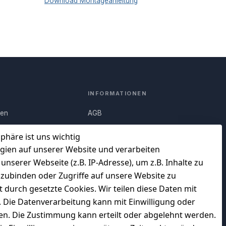
Download Montageanleitung
INFORMATIONEN
nen
AGB
Q)
Widerrufsrecht
sphäre ist uns wichtig
Datenschutz
gien auf unserer Website und verarbeiten
serer Webseite (z.B. IP-Adresse), um z.B. Inhalte zu
uf
Impressum
nzubinden oder Zugriffe auf unsere Website zu
Unser Unternehmen
t durch gesetzte Cookies. Wir teilen diese Daten mit
en
Charity & Wohltätigkeit
n. Die Datenverarbeitung kann mit Einwilligung oder
gen. Die Zustimmung kann erteilt oder abgelehnt werden.