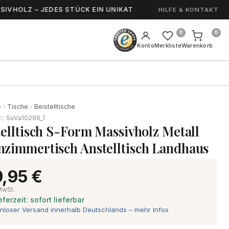
 – JEDES STÜCK EIN UNIKAT
HANDGEFERTIGT 
HILFE & KONTAKT
0
0
Konto
Merkliste
Warenkorb
e
Tische
Beistelltische
r.: SuVa10296_1
telltisch S-Form Massivholz Metall
zimmertisch Anstelltisch Landhaus
,95 €
 MwSt.
eferzeit: sofort lieferbar
nloser Versand innerhalb Deutschlands – mehr Infos