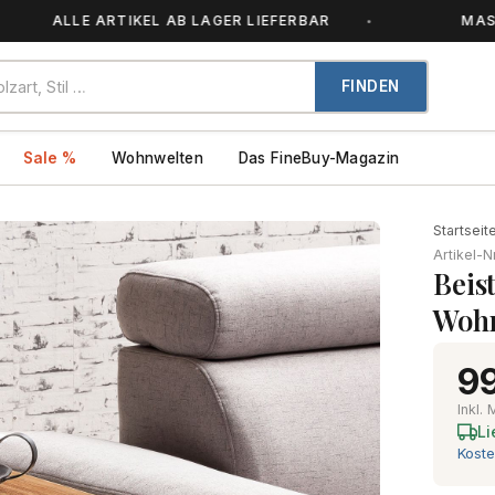
LLE ARTIKEL AB LAGER LIEFERBAR
MASSIVHOLZ
FINDEN
Sale %
Wohnwelten
Das FineBuy-Magazin
Startseit
Artikel-N
Beis
Wohn
99
Inkl.
Li
Koste