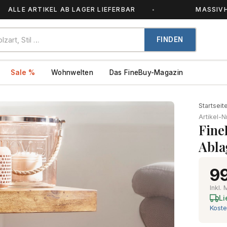
 ARTIKEL AB LAGER LIEFERBAR
MASSIVHOLZ – J
FINDEN
Sale %
Wohnwelten
Das FineBuy-Magazin
Startseit
Artikel-N
Fine
Abla
99
Inkl.
Li
Koste