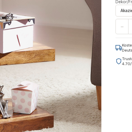
Dekor/Fr
Akazi
−
Koste
Deut
Trust
4.70/