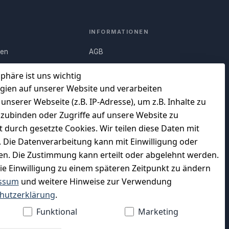
INFORMATIONEN
nen
AGB
Q)
Widerrufsrecht
sphäre ist uns wichtig
Datenschutz
gien auf unserer Website und verarbeiten
serer Webseite (z.B. IP-Adresse), um z.B. Inhalte zu
uf
Impressum
nzubinden oder Zugriffe auf unsere Website zu
Unser Unternehmen
t durch gesetzte Cookies. Wir teilen diese Daten mit
en
Charity & Wohltätigkeit
n. Die Datenverarbeitung kann mit Einwilligung oder
gen. Die Zustimmung kann erteilt oder abgelehnt werden.
die Einwilligung zu einem späteren Zeitpunkt zu ändern
ssum
und weitere Hinweise zur Verwendung
WIR VERSENDEN MIT
hutzerklärung
.
Funktional
Marketing