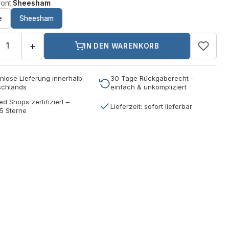
ont:
Sheesham
e
Sheesham
+
IN DEN WARENKORB
nlose Lieferung innerhalb
30 Tage Rückgaberecht –
schlands
einfach & unkompliziert
ed Shops zertifiziert –
Lieferzeit: sofort lieferbar
5 Sterne