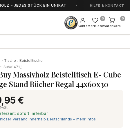
EDES STÜCK EIN UNIKAT
HANDGEFERTIGT IN S
HILFE & KONTAKT
0
0
Konto
Merkliste
Warenkorb
e
Tische
Beistelltische
r.: SuVa1471_1
Buy Massivholz Beistelltisch E- Cube
ge Stand Bücher Regal 44x60x30
,95 €
 MwSt.
eferzeit: sofort lieferbar
nloser Versand innerhalb Deutschlands – mehr Infos