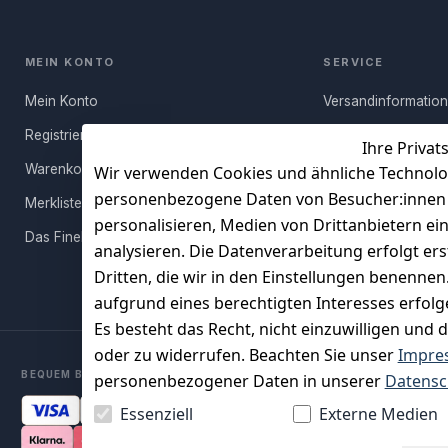
MEIN KONTO
SERVICE
Mein Konto
Versandinformatio
Registrieren
Häufige Fragen (FA
Ihre Privat
Warenkorb
Rücksendung
Wir verwenden Cookies und ähnliche Technolo
personenbezogene Daten von Besucher:innen un
Merkliste
Persönlicher Rückr
personalisieren, Medien von Drittanbietern ei
Das FineBuy-Magazin
Erfahrungen
analysieren. Die Datenverarbeitung erfolgt ers
Vertrag widerruf
Dritten, die wir in den Einstellungen benenne
aufgrund eines berechtigten Interesses erfol
Es besteht das Recht, nicht einzuwilligen und 
oder zu widerrufen. Beachten Sie unser
Impre
BEQUEM BEZAHLEN MIT
personenbezogener Daten in unserer
Datensc
Essenziell
Externe Medien