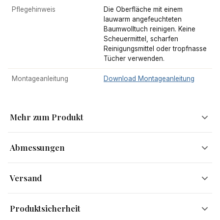
Pflegehinweis
Die Oberfläche mit einem
lauwarm angefeuchteten
Baumwolltuch reinigen. Keine
Scheuermittel, scharfen
Reinigungsmittel oder tropfnasse
Tücher verwenden.
Montageanleitung
Download Montageanleitung
Mehr zum Produkt
Abmessungen
Kleine Hingucker gefällig?
Versand
Nicht nur die großen Möbel präsentieren Dein Zuhause, auch mit
Breite
35 cm
Versandinformationen
weniger platzintensiven Wohnaccessoires lassen sich prima
Produktsicherheit
Akzente setzen. Der Satztisch von FineBuy mit seinem hohen
Höhe
90 cm