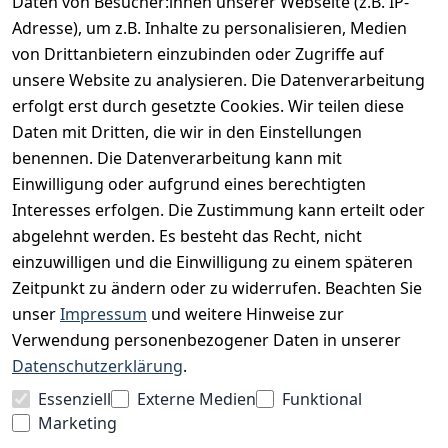
Daten von Besucher:innen unserer Webseite (z.B. IP-
INFORMATIONEN
Adresse), um z.B. Inhalte zu personalisieren, Medien
AGB
von Drittanbietern einzubinden oder Zugriffe auf
unsere Website zu analysieren. Die Datenverarbeitung
Widerrufsrecht
erfolgt erst durch gesetzte Cookies. Wir teilen diese
Datenschutz
Daten mit Dritten, die wir in den Einstellungen
Impressum
benennen. Die Datenverarbeitung kann mit
Unser Unternehmen
Einwilligung oder aufgrund eines berechtigten
Interesses erfolgen. Die Zustimmung kann erteilt oder
Charity & Wohltätigkeit
abgelehnt werden. Es besteht das Recht, nicht
einzuwilligen und die Einwilligung zu einem späteren
Zeitpunkt zu ändern oder zu widerrufen. Beachten Sie
BESUCHE UNS
unser
Impressum
und weitere Hinweise zur
Verwendung personenbezogener Daten in unserer
Datenschutzerklärung
.
BEQUEM BEZAHLEN MIT
Essenziell
Externe Medien
Funktional
Marketing