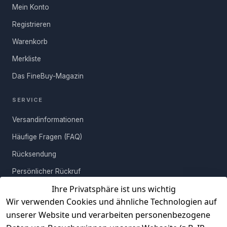
gelten abweichende Versandkosten.
Mehr erfahren
Aktualisierung.
Mein Konto
Kaffee Deines Gastes eine Abstellfläche benötigst oder Deiner
Kreativität beim Dekorieren freien Lauf lassen möchtest die
Registrieren
FRAGE ABSENDEN
Tische bieten Fläche für Deine Ideen. Um Dir einen Aufbau zu
Warenkorb
ersparen, kommen die guten Stücke komplett montiert und sicher
verpackt in Deine vier Wände. Bestellen, liefern lassen,
Merkliste
aufstellen, so muss es sein!
Das FineBuy-Magazin
SERVICE
Versandinformationen
Häufige Fragen (FAQ)
Rücksendung
Persönlicher Rückruf
Ihre Privatsphäre ist uns wichtig
Erfahrungen
Wir verwenden Cookies und ähnliche Technologien auf
Vertrag widerrufen
unserer Website und verarbeiten personenbezogene