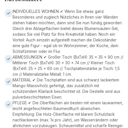
INDIVIDUELLES WOHNEN ✔ Wenn Sie etwas ganz
Besonderes und zugleich Nützliches in Ihren vier Wänden
stehen haben möchten, dann sind Sie nun fündig geworden.
Gleich drei Ablageflächen bietet dieses Blumensäulen-Set,
sodass Sie viel Platz für Ihre Kreativität haben. Noch ein
Vorteil: Auch einzeln aufgestellt machen die Dekoständer
eine gute Figur - egal ob im Wohnzimmer, der Küche, dem
Schlafzimmer oder im Flur.
ABMESSUNGEN ✔ Großer Tisch (BxTxH): 35 x 35 x 90 cm //
Mittlerer Tisch (BxTxH): 30 x 30 x 74 cm // Kleiner Tisch
(BxTxH): 25 x 25 x 60 cm // Tischplattenstärke je Tisch: 1,5
cm // Materialstärke Metall: 1 cm.
MATERIAL ✔ Die Tischplatten sind aus schwarz lackiertem
Mango-Massivholz gefertigt, das zusätzlich mit
schützendem Klarlack beschichtet ist. Die Gestelle sind aus
pulverbeschichtetem Eisen.
PFLEGE ✔ Die Oberflächen am besten mit einem lauwarmen,
leicht angefeuchteten Baumwolltuch abwischen.
Empfehlung: Die Holz-Oberfläche mit klarem Schutzlack
nachlackieren (max. 1x pro Jahr), um Wasserrändern oder
ähnlichem vorzubeugen. Scheuermittel und scharfe Reiniger