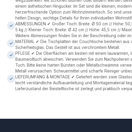
wegzudenken. Mit schönen Blumen oder Bildern werden diese 
einem ästhetischen Hingucker. Im Set sind die kleinen, modern
herzerfrischende Option zum Wohnzimmertisch. So sind unser
hellen Design, wichtige Details für Ihren individuellen Wohnstil!
ABMESSUNGEN ✔ Großer Tisch: Breite: Ø 50 cm // Höhe: 50,5 
5 kg // Kleiner Tisch: Breite: Ø 42 cm // Höhe: 45,5 cm // Maxim
Weitere Abmessungen finden Sie in der Beschreibung oder im
MATERIAL ✔ Die Tischplatten der Couchtische bestehen aus 
Sicherheitsglas. Das Gestell ist aus verchromtem Metall.
PFLEGE ✔ Die Oberflächen am besten mit einem lauwarmen, l
Baumwolltuch abwischen. Verwenden Sie zum Nachpolieren ei
Tuch. Bitte keine harten Bürsten oder Metallschwämme verwe
Metall verursachen. Scheuermittel und scharfe Reiniger unbed
LIEFERUMFANG & MONTAGE ✔ Geliefert werden zwei Glastisc
leicht verständliche Aufbauanleitung und Montagematerial lieg
Lieferzustand der Beistelltische ist zerlegt und praktisch verpa