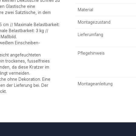
kleinen Dekotische schnell zu
en Glastische eine
Material
e zwei Satztische, in dem
Montagezustand
cm // Maximale Belastbarkeit:
ale Belastbarkeit: 3 kg //
Lieferumfang
 Maßbild.
weißem Einscheiben-
Pflegehinweis
eicht angefeuchteten
n trockenes, fusselfreies
nden, da diese Kratzer im
ingt vermeiden.
he ohne Dekoration. Eine
Montageanleitung
en der Lieferung bei. Der
ckt.