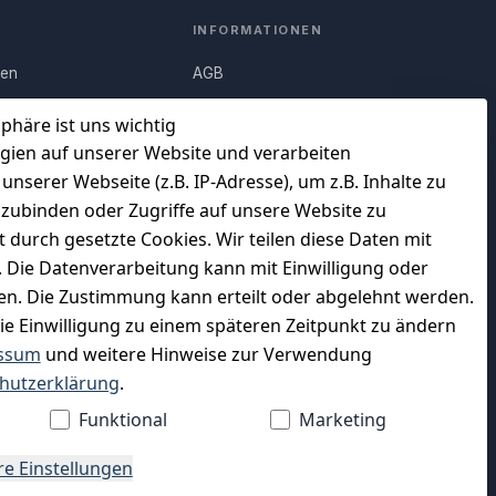
INFORMATIONEN
nen
AGB
Q)
Widerrufsrecht
sphäre ist uns wichtig
Datenschutz
gien auf unserer Website und verarbeiten
serer Webseite (z.B. IP-Adresse), um z.B. Inhalte zu
uf
Impressum
nzubinden oder Zugriffe auf unsere Website zu
Unser Unternehmen
t durch gesetzte Cookies. Wir teilen diese Daten mit
en
Charity & Wohltätigkeit
n. Die Datenverarbeitung kann mit Einwilligung oder
gen. Die Zustimmung kann erteilt oder abgelehnt werden.
die Einwilligung zu einem späteren Zeitpunkt zu ändern
ssum
und weitere Hinweise zur Verwendung
WIR VERSENDEN MIT
hutzerklärung
.
Funktional
Marketing
re Einstellungen