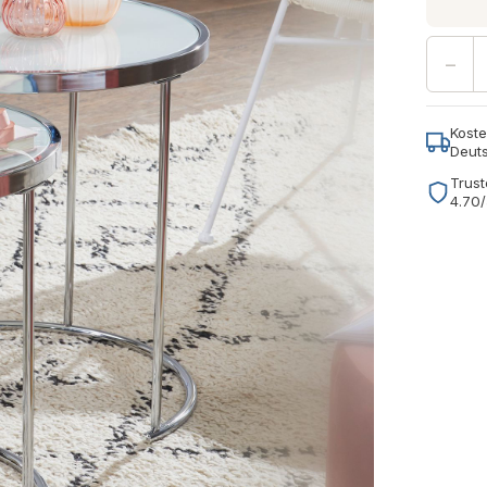
−
Koste
Deut
Trust
4.70/