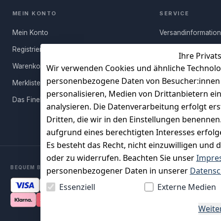
MEIN KONTO
SERVICE
Mein Konto
Versandinformatio
Registrieren
Häufige Fragen (FA
Ihre Privat
Warenkorb
Rücksendung
Wir verwenden Cookies und ähnliche Technolo
personenbezogene Daten von Besucher:innen un
Merkliste
Persönlicher Rückr
personalisieren, Medien von Drittanbietern ei
Das FineBuy-Magazin
Erfahrungen
analysieren. Die Datenverarbeitung erfolgt ers
Vertrag widerruf
Dritten, die wir in den Einstellungen benenne
aufgrund eines berechtigten Interesses erfol
Es besteht das Recht, nicht einzuwilligen und 
oder zu widerrufen. Beachten Sie unser
Impre
BEQUEM BEZAHLEN MIT
personenbezogener Daten in unserer
Datensc
Essenziell
Externe Medien
Weite