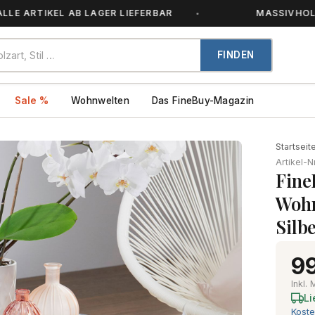
ARTIKEL AB LAGER LIEFERBAR
MASSIVHOLZ – J
FINDEN
Sale %
Wohnwelten
Das FineBuy-Magazin
Startseit
Artikel-N
Fine
Wohn
Silb
99
Inkl.
Li
Koste