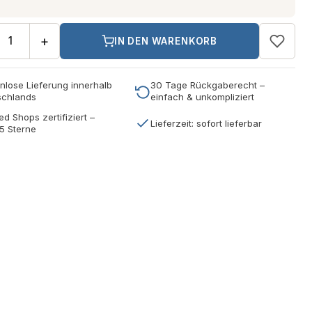
+
IN DEN WARENKORB
nlose Lieferung innerhalb
30 Tage Rückgaberecht –
schlands
einfach & unkompliziert
ed Shops zertifiziert –
Lieferzeit: sofort lieferbar
5 Sterne