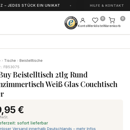
EDES STÜCK EIN UNIKAT
HANDGEFERTIGT IN S
HILFE & KONTAKT
0
0
Konto
Merkliste
Warenkorb
e
Tische
Beistelltische
r.: FB53075
Buy Beistelltisch 2tlg Rund
zimmertisch Weiß Glas Couchtisch
er
,95 €
 MwSt.
eferzeit: sofort lieferbar
nloser Versand innerhalb Deutschlands – mehr Infos