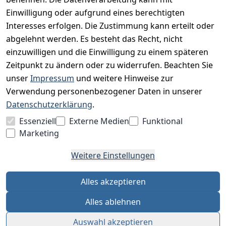
Unser Unternehmen
Einwilligung oder aufgrund eines berechtigten
Interesses erfolgen. Die Zustimmung kann erteilt oder
Charity & Wohltätigkeit
abgelehnt werden. Es besteht das Recht, nicht
einzuwilligen und die Einwilligung zu einem späteren
Zeitpunkt zu ändern oder zu widerrufen. Beachten Sie
BESUCHE UNS
unser
Impressum
und weitere Hinweise zur
Verwendung personenbezogener Daten in unserer
Datenschutzerklärung
.
BEQUEM BEZAHLEN MIT
Essenziell
Externe Medien
Funktional
Marketing
Weitere Einstellungen
WIR VERSENDEN MIT
Alles akzeptieren
Alles ablehnen
Auswahl akzeptieren