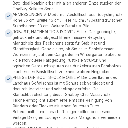
Bett. Ideal kombinierbar mit allen anderen Einzelstücken der
FineBuy Kalkutta Serie!
ABMESSUNGEN ✔ Moderner Abstelltisch aus Recyclingholz:
Höhe 55 cm, Breite 45 cm, Tiefe 40 cm // Abstand zwischen
Standbeinen: 33 cm; Weitere Details s. Bild
ROBUST, NACHHALTIG & INDIVIDUELL ✔ Das gereinigte,
getrocknete und abgeschliffene massive Recycling
Mangoholz des Tischchens sorgt für Stabilität und
Standfestigkeit. Ganz gleich, ob Sie es im Schlafzimmer,
Wohnzimmer, auf dem Gang oder im Wintergarten platzieren
- die individuelle Farbgebung, rustikale Struktur und
typischen Gebrauchsspuren des dunkelbraunen Echtholzes
machen den Beistelltisch zu einem wahren Hingucker.
PFLEGE DER BOOTSHOLZ MÖBEL ✔ Die Oberfläche des
Landhaus Sofatisches ist mit Schutzlack versiegelt und
dadurch kratzfest und sehr strapazierfähig. Die
Klarlackbeschichtung dieser Shabby Chic Massivholz
Tische ermöglicht zudem eine einfache Reinigung von
Rändern oder Flecken mit einem feuchten Tuch.
Scheuermittel und scharfe Reiniger sollten bei diesem
Vintage Designer Lounge-Tisch aus Mangoholz vermieden
werden.