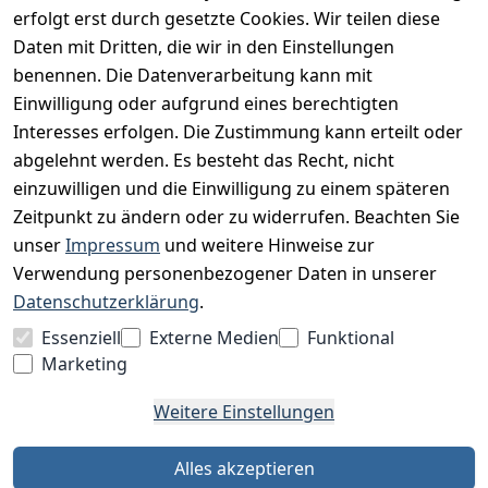
erfolgt erst durch gesetzte Cookies. Wir teilen diese
Datenschutz
Daten mit Dritten, die wir in den Einstellungen
Impressum
benennen. Die Datenverarbeitung kann mit
Unser Unternehmen
Einwilligung oder aufgrund eines berechtigten
Interesses erfolgen. Die Zustimmung kann erteilt oder
Charity & Wohltätigkeit
abgelehnt werden. Es besteht das Recht, nicht
einzuwilligen und die Einwilligung zu einem späteren
Zeitpunkt zu ändern oder zu widerrufen. Beachten Sie
BESUCHE UNS
unser
Impressum
und weitere Hinweise zur
Verwendung personenbezogener Daten in unserer
Datenschutzerklärung
.
BEQUEM BEZAHLEN MIT
Essenziell
Externe Medien
Funktional
Marketing
Weitere Einstellungen
WIR VERSENDEN MIT
Alles akzeptieren