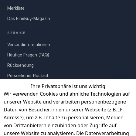
auf. Hierbei werden charakteristische und aussagekräftige
Merkliste
Bootsteile bevorzugt.
Das FineBuy-Magazin
Nach sorgfältiger Auslese wird die Oberfläche
gründlich gereinigt, intensiv getrocknet und behutsam
SERVICE
abgeschliffen. Mit der richtigen Lasur und einer
Versandinformationen
Schutzlackversiegelung wird die Oberfläche der Bootsplanken
kratzfest und strapazierfähig - so ist auch später die einfache
Häufige Fragen (FAQ)
Reinigung garantiert. Aufgrund der hochwertigen
Rücksendung
Verarbeitung, bleiben Maserung und Struktur erhalten um so den
Charme und die Geschichten der alten Fischerboote nicht zu
Persönlicher Rückruf
beeinflussen.
Ihre Privatsphäre ist uns wichtig
Erfahrungen
Wir verwenden Cookies und ähnliche Technologien auf
Vertrag widerrufen
unserer Website und verarbeiten personenbezogene
Daten von Besucher:innen unserer Webseite (z.B. IP-
INFORMATIONEN
Adresse), um z.B. Inhalte zu personalisieren, Medien
AGB
von Drittanbietern einzubinden oder Zugriffe auf
unsere Website zu analysieren. Die Datenverarbeitung
Widerrufsrecht