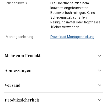
Pflegehinweis
Die Oberfläche mit einem
lauwarm angefeuchteten
Baumwolltuch reinigen. Keine
Scheuermittel, scharfen
Reinigungsmittel oder tropfnasse
Tücher verwenden.
Montageanleitung
Download Montageanleitung
Mehr zum Produkt
Abmessungen
Moderner Beistelltisch mit Emaille-beschichteter
Versand
Tischplatte
Dieser Anstelltisch vereint modernes Design mit dekorativer
Breite
30 cm
Versandinformationen
Raffinesse. Die runde Tischplatte mit grafischem Muster und
Produktsicherheit
Höhe
49 cm
Emaille-Beschichtung verleiht dem Möbelstück eine besondere
Kostenloser Versand