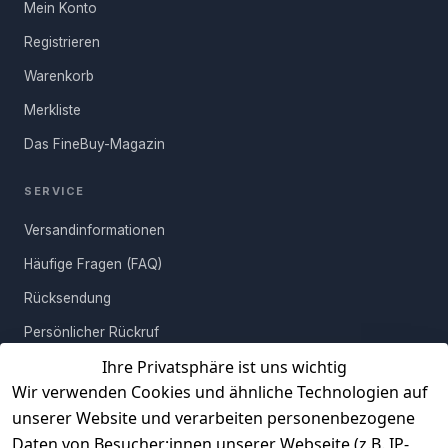
gelten abweichende Versandkosten.
Mehr erfahren
Aktualisierung.
Mein Konto
Registrieren
FRAGE ABSENDEN
Warenkorb
Merkliste
Das FineBuy-Magazin
SERVICE
Versandinformationen
Häufige Fragen (FAQ)
Rücksendung
Persönlicher Rückruf
Ihre Privatsphäre ist uns wichtig
Erfahrungen
Wir verwenden Cookies und ähnliche Technologien auf
Vertrag widerrufen
unserer Website und verarbeiten personenbezogene
Daten von Besucher:innen unserer Webseite (z.B. IP-
INFORMATIONEN