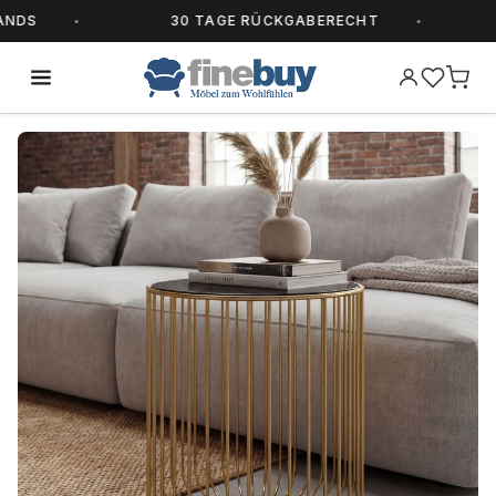
S
30 TAGE RÜCKGABERECHT
A