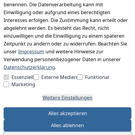
Impressum
benennen. Die Datenverarbeitung kann mit
Unser Unternehmen
Einwilligung oder aufgrund eines berechtigten
Interesses erfolgen. Die Zustimmung kann erteilt oder
Charity & Wohltätigkeit
abgelehnt werden. Es besteht das Recht, nicht
einzuwilligen und die Einwilligung zu einem späteren
Zeitpunkt zu ändern oder zu widerrufen. Beachten Sie
BESUCHE UNS
unser
Impressum
und weitere Hinweise zur
Verwendung personenbezogener Daten in unserer
Datenschutzerklärung
.
BEQUEM BEZAHLEN MIT
Essenziell
Externe Medien
Funktional
Marketing
Weitere Einstellungen
WIR VERSENDEN MIT
Alles akzeptieren
Alles ablehnen