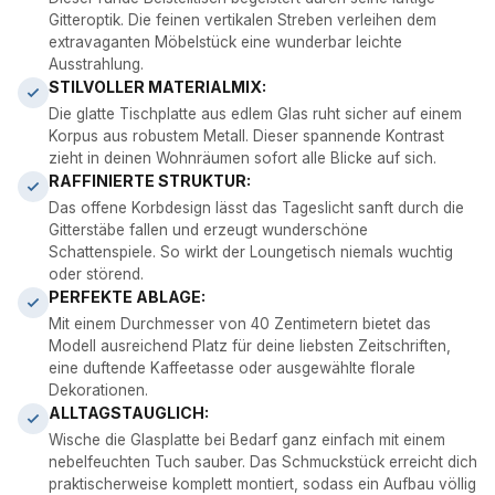
Gitteroptik. Die feinen vertikalen Streben verleihen dem
extravaganten Möbelstück eine wunderbar leichte
Ausstrahlung.
STILVOLLER MATERIALMIX:
Die glatte Tischplatte aus edlem Glas ruht sicher auf einem
Korpus aus robustem Metall. Dieser spannende Kontrast
zieht in deinen Wohnräumen sofort alle Blicke auf sich.
RAFFINIERTE STRUKTUR:
Das offene Korbdesign lässt das Tageslicht sanft durch die
Gitterstäbe fallen und erzeugt wunderschöne
Schattenspiele. So wirkt der Loungetisch niemals wuchtig
oder störend.
PERFEKTE ABLAGE:
Mit einem Durchmesser von 40 Zentimetern bietet das
Modell ausreichend Platz für deine liebsten Zeitschriften,
eine duftende Kaffeetasse oder ausgewählte florale
Dekorationen.
ALLTAGSTAUGLICH:
Wische die Glasplatte bei Bedarf ganz einfach mit einem
nebelfeuchten Tuch sauber. Das Schmuckstück erreicht dich
praktischerweise komplett montiert, sodass ein Aufbau völlig