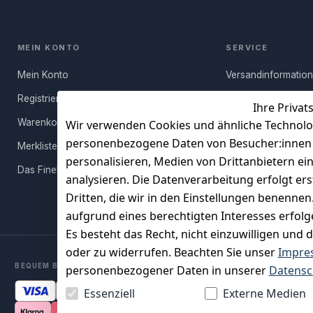
MEIN KONTO
SERVICE
Mein Konto
Versandinformatio
Registrieren
Häufige Fragen (FA
Ihre Privat
Warenkorb
Rücksendung
Wir verwenden Cookies und ähnliche Technolo
personenbezogene Daten von Besucher:innen un
Merkliste
Persönlicher Rückr
personalisieren, Medien von Drittanbietern ei
Das FineBuy-Magazin
Erfahrungen
analysieren. Die Datenverarbeitung erfolgt ers
Vertrag widerruf
Dritten, die wir in den Einstellungen benenne
aufgrund eines berechtigten Interesses erfol
Es besteht das Recht, nicht einzuwilligen und 
oder zu widerrufen. Beachten Sie unser
Impre
BEQUEM BEZAHLEN MIT
personenbezogener Daten in unserer
Datensc
Essenziell
Externe Medien