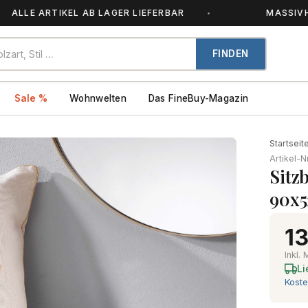
E ARTIKEL AB LAGER LIEFERBAR
MASSIVHOLZ – 
FINDEN
Sale %
Wohnwelten
Das FineBuy-Magazin
Startseit
Artikel-N
Sitz
90x5
13
Inkl.
Li
Koste