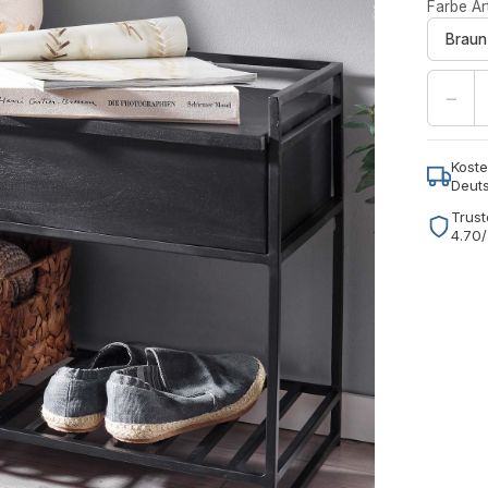
Farbe Art
Braun
−
Koste
Deut
Trust
4.70/