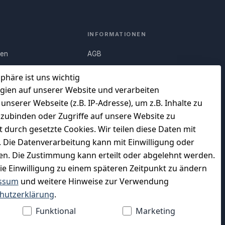
INFORMATIONEN
nen
AGB
Q)
Widerrufsrecht
sphäre ist uns wichtig
Datenschutz
gien auf unserer Website und verarbeiten
serer Webseite (z.B. IP-Adresse), um z.B. Inhalte zu
uf
Impressum
nzubinden oder Zugriffe auf unsere Website zu
Unser Unternehmen
t durch gesetzte Cookies. Wir teilen diese Daten mit
en
Charity & Wohltätigkeit
n. Die Datenverarbeitung kann mit Einwilligung oder
gen. Die Zustimmung kann erteilt oder abgelehnt werden.
die Einwilligung zu einem späteren Zeitpunkt zu ändern
ssum
und weitere Hinweise zur Verwendung
WIR VERSENDEN MIT
hutzerklärung
.
Funktional
Marketing