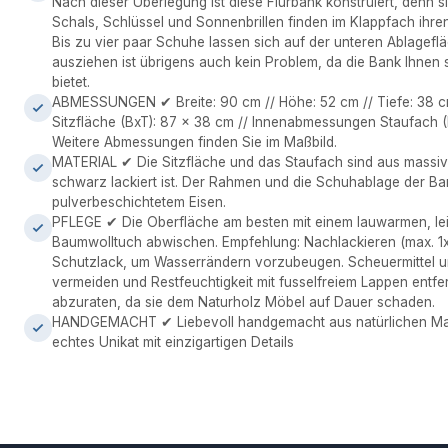
Nach dieser Überlegung ist diese Flurbank konstruiert, denn si
Schals, Schlüssel und Sonnenbrillen finden im Klappfach ihr
Bis zu vier paar Schuhe lassen sich auf der unteren Ablagefl
ausziehen ist übrigens auch kein Problem, da die Bank Ihnen s
bietet.
ABMESSUNGEN ✔ Breite: 90 cm // Höhe: 52 cm // Tiefe: 38 cm
Sitzfläche (BxT): 87 x 38 cm // Innenabmessungen Staufach (
Weitere Abmessungen finden Sie im Maßbild.
MATERIAL ✔ Die Sitzfläche und das Staufach sind aus mass
schwarz lackiert ist. Der Rahmen und die Schuhablage der B
pulverbeschichtetem Eisen.
PFLEGE ✔ Die Oberfläche am besten mit einem lauwarmen, le
Baumwolltuch abwischen. Empfehlung: Nachlackieren (max. 1x 
Schutzlack, um Wasserrändern vorzubeugen. Scheuermittel un
vermeiden und Restfeuchtigkeit mit fusselfreiem Lappen entfer
abzuraten, da sie dem Naturholz Möbel auf Dauer schaden.
HANDGEMACHT ✔ Liebevoll handgemacht aus natürlichen Materi
echtes Unikat mit einzigartigen Details