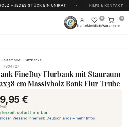
JEDES STÜCK EIN UNIKAT
HANDGEFERTIGT IN 
HILFE & KONTAKT
0
0
Konto
Merkliste
Warenkorb
e
Sitzmöbel
Sitzbänke
r.: FB34727
bank FineBuy Flurbank mit Stauraum
2x38 cm Massivholz Bank Flur Truhe
9,95 €
 MwSt.
eferzeit: sofort lieferbar
nloser Versand innerhalb Deutschlands – mehr Infos