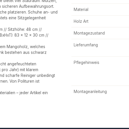
e bietet viel Stauraum: Mützen,
en sicheren Aufbewahrungsort.
Material
äche platzieren. Schuhe an- und
tets eine Sitzgelegenheit
Holz Art
 // Sitzhöhe: 48 cm //
Montagezustand
BxHxT): 83 x 12 x 30 cm //
Lieferumfang
ivem Mangoholz, welches
ank bestehen aus schwarz
Pflegehinweis
icht angefeuchteten
pro Jahr) mit klarem
d scharfe Reiniger unbedingt
nen. Von Polituren ist
Montageanleitung
alien – jeder Artikel ein