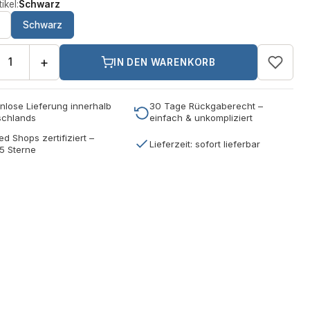
ikel:
Schwarz
Schwarz
+
IN DEN WARENKORB
nlose Lieferung innerhalb
30 Tage Rückgaberecht –
schlands
einfach & unkompliziert
ed Shops zertifiziert –
Lieferzeit: sofort lieferbar
5 Sterne