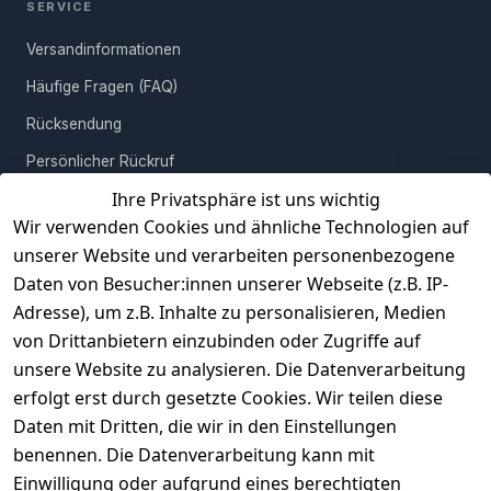
SERVICE
Einrichtungsstil kombinieren oder einzeln als Eyecatcher
platziert dieses Wohnaccessoire macht immer eine super Figur.
Versandinformationen
Häufige Fragen (FAQ)
Rücksendung
Persönlicher Rückruf
Ihre Privatsphäre ist uns wichtig
Erfahrungen
Wir verwenden Cookies und ähnliche Technologien auf
Vertrag widerrufen
unserer Website und verarbeiten personenbezogene
Daten von Besucher:innen unserer Webseite (z.B. IP-
INFORMATIONEN
Adresse), um z.B. Inhalte zu personalisieren, Medien
AGB
von Drittanbietern einzubinden oder Zugriffe auf
unsere Website zu analysieren. Die Datenverarbeitung
Widerrufsrecht
erfolgt erst durch gesetzte Cookies. Wir teilen diese
Datenschutz
Daten mit Dritten, die wir in den Einstellungen
Impressum
benennen. Die Datenverarbeitung kann mit
Unser Unternehmen
Einwilligung oder aufgrund eines berechtigten