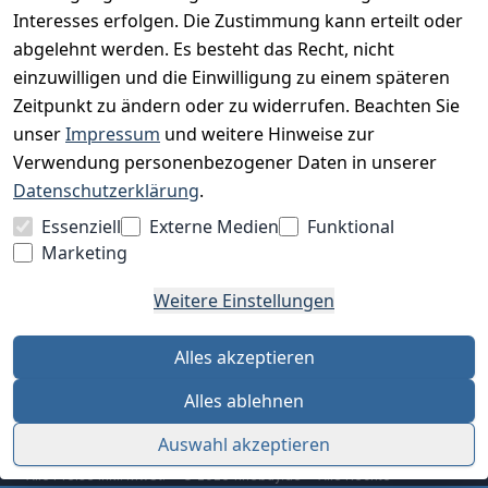
Interesses erfolgen. Die Zustimmung kann erteilt oder
Charity & Wohltätigkeit
abgelehnt werden. Es besteht das Recht, nicht
einzuwilligen und die Einwilligung zu einem späteren
Zeitpunkt zu ändern oder zu widerrufen. Beachten Sie
BESUCHE UNS
unser
Impressum
und weitere Hinweise zur
Verwendung personenbezogener Daten in unserer
Datenschutzerklärung
.
BEQUEM BEZAHLEN MIT
Essenziell
Externe Medien
Funktional
Marketing
Weitere Einstellungen
WIR VERSENDEN MIT
Alles akzeptieren
Alles ablehnen
Auswahl akzeptieren
Alle Preise inkl. MwSt. · © 2026 finebuy.de · Alle Rechte