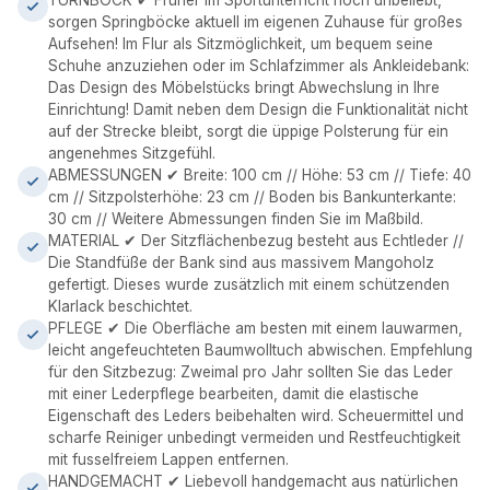
TURNBOCK ✔ Früher im Sportunterricht noch unbeliebt,
sorgen Springböcke aktuell im eigenen Zuhause für großes
Aufsehen! Im Flur als Sitzmöglichkeit, um bequem seine
Schuhe anzuziehen oder im Schlafzimmer als Ankleidebank:
Das Design des Möbelstücks bringt Abwechslung in Ihre
Einrichtung! Damit neben dem Design die Funktionalität nicht
auf der Strecke bleibt, sorgt die üppige Polsterung für ein
angenehmes Sitzgefühl.
ABMESSUNGEN ✔ Breite: 100 cm // Höhe: 53 cm // Tiefe: 40
cm // Sitzpolsterhöhe: 23 cm // Boden bis Bankunterkante:
30 cm // Weitere Abmessungen finden Sie im Maßbild.
MATERIAL ✔ Der Sitzflächenbezug besteht aus Echtleder //
Die Standfüße der Bank sind aus massivem Mangoholz
gefertigt. Dieses wurde zusätzlich mit einem schützenden
Klarlack beschichtet.
PFLEGE ✔ Die Oberfläche am besten mit einem lauwarmen,
leicht angefeuchteten Baumwolltuch abwischen. Empfehlung
für den Sitzbezug: Zweimal pro Jahr sollten Sie das Leder
mit einer Lederpflege bearbeiten, damit die elastische
Eigenschaft des Leders beibehalten wird. Scheuermittel und
scharfe Reiniger unbedingt vermeiden und Restfeuchtigkeit
mit fusselfreiem Lappen entfernen.
HANDGEMACHT ✔ Liebevoll handgemacht aus natürlichen