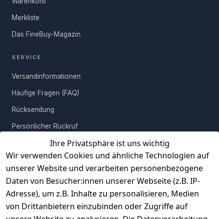
Warenkorb
Lieblingsstück erweist sich als strapazierfähig und trägt bis zu
200 Kilogramm auf seinem starken Rücken. Testen Sie die
Merkliste
Kommunikationsstärke der Lederbank, denn sie lädt zum
Das FineBuy-Magazin
Gespräch ein. Da schießen amüsante Streiche aus der Schulzeit
ins Gedächtnis oder Anekdoten aus dem Urlaub mit Freunden.
SERVICE
Und jetzt lieben Sie ihn doch, den guten alten Springbock!
Versandinformationen
Häufige Fragen (FAQ)
Rücksendung
Persönlicher Rückruf
Ihre Privatsphäre ist uns wichtig
Erfahrungen
Wir verwenden Cookies und ähnliche Technologien auf
Vertrag widerrufen
unserer Website und verarbeiten personenbezogene
Daten von Besucher:innen unserer Webseite (z.B. IP-
INFORMATIONEN
Adresse), um z.B. Inhalte zu personalisieren, Medien
AGB
von Drittanbietern einzubinden oder Zugriffe auf
unsere Website zu analysieren. Die Datenverarbeitung
Widerrufsrecht