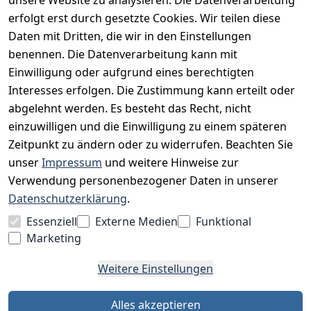
erfolgt erst durch gesetzte Cookies. Wir teilen diese
Datenschutz
Daten mit Dritten, die wir in den Einstellungen
Impressum
benennen. Die Datenverarbeitung kann mit
Unser Unternehmen
Einwilligung oder aufgrund eines berechtigten
Interesses erfolgen. Die Zustimmung kann erteilt oder
Charity & Wohltätigkeit
abgelehnt werden. Es besteht das Recht, nicht
einzuwilligen und die Einwilligung zu einem späteren
Zeitpunkt zu ändern oder zu widerrufen. Beachten Sie
BESUCHE UNS
unser
Impressum
und weitere Hinweise zur
Verwendung personenbezogener Daten in unserer
Datenschutzerklärung
.
BEQUEM BEZAHLEN MIT
Essenziell
Externe Medien
Funktional
Marketing
Weitere Einstellungen
WIR VERSENDEN MIT
Alles akzeptieren