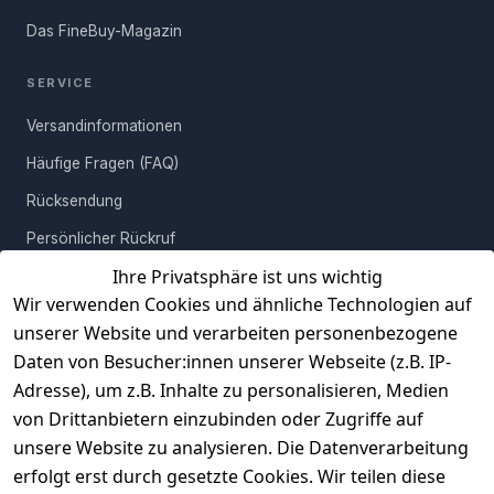
dieser stilvollen und robusten Küchenbank auf, die Design und
Das FineBuy-Magazin
Funktion in sich vereint.
SERVICE
Versandinformationen
Häufige Fragen (FAQ)
Rücksendung
Persönlicher Rückruf
Ihre Privatsphäre ist uns wichtig
Erfahrungen
Wir verwenden Cookies und ähnliche Technologien auf
Vertrag widerrufen
unserer Website und verarbeiten personenbezogene
Daten von Besucher:innen unserer Webseite (z.B. IP-
INFORMATIONEN
Adresse), um z.B. Inhalte zu personalisieren, Medien
AGB
von Drittanbietern einzubinden oder Zugriffe auf
unsere Website zu analysieren. Die Datenverarbeitung
Widerrufsrecht
erfolgt erst durch gesetzte Cookies. Wir teilen diese
Datenschutz