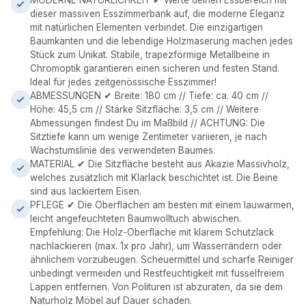
MODERNE NATÜRLICHKEIT ✔ Werte deinen Essbereich mit
dieser massiven Esszimmerbank auf, die moderne Eleganz
mit natürlichen Elementen verbindet. Die einzigartigen
Baumkanten und die lebendige Holzmaserung machen jedes
Stück zum Unikat. Stabile, trapezförmige Metallbeine in
Chromoptik garantieren einen sicheren und festen Stand.
Ideal für jedes zeitgenössische Esszimmer!
ABMESSUNGEN ✔ Breite: 180 cm // Tiefe: ca. 40 cm //
Höhe: 45,5 cm // Stärke Sitzfläche: 3,5 cm // Weitere
Abmessungen findest Du im Maßbild // ACHTUNG: Die
Sitztiefe kann um wenige Zentimeter variieren, je nach
Wachstumslinie des verwendeten Baumes.
MATERIAL ✔ Die Sitzfläche besteht aus Akazie Massivholz,
welches zusätzlich mit Klarlack beschichtet ist. Die Beine
sind aus lackiertem Eisen.
PFLEGE ✔ Die Oberflächen am besten mit einem lauwarmen,
leicht angefeuchteten Baumwolltuch abwischen.
Empfehlung: Die Holz-Oberfläche mit klarem Schutzlack
nachlackieren (max. 1x pro Jahr), um Wasserrändern oder
ähnlichem vorzubeugen. Scheuermittel und scharfe Reiniger
unbedingt vermeiden und Restfeuchtigkeit mit fusselfreiem
Lappen entfernen. Von Polituren ist abzuraten, da sie dem
Naturholz Möbel auf Dauer schaden.