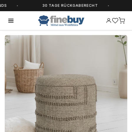
S
30 TAGE RÜCKGABERECHT
AL