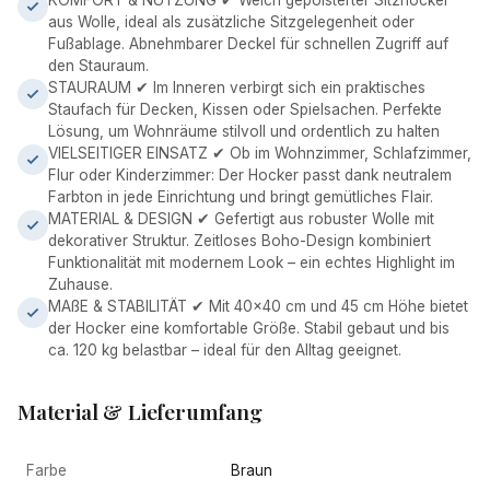
KOMFORT & NUTZUNG ✔ Weich gepolsterter Sitzhocker
aus Wolle, ideal als zusätzliche Sitzgelegenheit oder
Fußablage. Abnehmbarer Deckel für schnellen Zugriff auf
den Stauraum.
STAURAUM ✔ Im Inneren verbirgt sich ein praktisches
Staufach für Decken, Kissen oder Spielsachen. Perfekte
Lösung, um Wohnräume stilvoll und ordentlich zu halten
VIELSEITIGER EINSATZ ✔ Ob im Wohnzimmer, Schlafzimmer,
Flur oder Kinderzimmer: Der Hocker passt dank neutralem
Farbton in jede Einrichtung und bringt gemütliches Flair.
MATERIAL & DESIGN ✔ Gefertigt aus robuster Wolle mit
dekorativer Struktur. Zeitloses Boho-Design kombiniert
Funktionalität mit modernem Look – ein echtes Highlight im
Zuhause.
MAßE & STABILITÄT ✔ Mit 40x40 cm und 45 cm Höhe bietet
der Hocker eine komfortable Größe. Stabil gebaut und bis
ca. 120 kg belastbar – ideal für den Alltag geeignet.
Material & Lieferumfang
Farbe
Braun