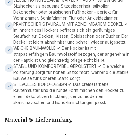
VIELSEITIG NUTZBAR IM GANZEN HAUS ✔ Verwende den
Sitzhocker als bequeme Sitzgelegenheit, stilvollen
Dekohocker oder praktischen Fußhocker – perfekt für
Wohnzimmer, Schlafzimmer, Flur oder Ankleidezimmer.
PRAKTISCHER STAURAUM MIT ABNEHMBAREM DECKEL ✔
Im Inneren des Hockers befindet sich ein geräumiges
Staufach für Decken, Kissen, Spielsachen oder Bücher. Der
Deckel ist leicht abnehmbar und schnell wieder aufgesetzt.
WEICHE BAUMWOLLE ✔ Der Hocker ist mit
strapazierfähigem Baumwollstoff bezogen, der angenehm in
der Haptik ist und gleichzeitig pflegeleicht bleibt.
STABIL UND KOMFORTABEL GEPOLSTERT ✔ Die weiche
Polsterung sorgt für hohen Sitzkomfort, während die stabile
Bauweise für sicheren Stand sorgt.
STILVOLLES BOHO-DESIGN ✔ Das cremefarbene
Rautenmuster und die runde Form machen den Hocker zu
einem dekorativen Blickfang, der zu modernen,
skandinavischen und Boho-Einrichtungen passt.
Material & Lieferumfang