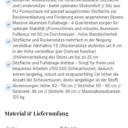
Moderner Arbeitshocker mit höhenverstellbarer Sitzfläche
und Lendenstütze - bietet optimalen Sitzkomfort // Sitz aus
PU-Formschaum mit speziell ausgeformter Sitzfläche zur
Beckenentlastung und Förderung eines angenehmen Sitzens
Massive Aluminium Fußablage - 4 Querstreben sorgen für
optimale Stabilität //Formschönes und robustes Aluminium-
Fußkreuz mit 60 cm Durchmesser - hohe Standsicherheit
Sitzfläche und Rückenstütze mehrfach in der Neigung
verstellbar (Verhältnis 1:1) //Rückenstütze stufenlos um 6 cm
in der Höhe verstellbar (per Drehrad fixierbar)
//Höhenverstellung des Sitzes um bis zu 25 cm
Sitzfläche und Fußablage drehbar - Sorgt für freies und
bequemes Arbeiten //100.000 Scheuertouren, dadurch
extrem langlebig, robust und strapazierfähig (Je höher die
Anzahl der Scheuertouren, desto langlebiger ist der Stoff)
Abmessungen: Höhe: 83 - 114 cm // Sitzhöhe: 60 - 85 cm //
Sitzbreite: 48 cm // Sitztiefe: 39 cm // Maximalbelastbarkeit:
120 kg
Material & Lieferumfang