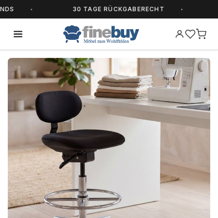
S
30 TAGE RÜCKGABERECHT
A