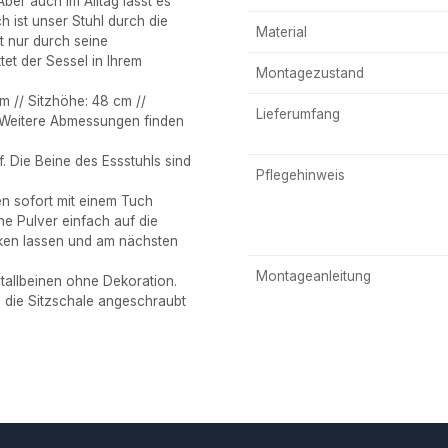
ber auch im Alltag lässt es
 ist unser Stuhl durch die
Material
t nur durch seine
et der Sessel in Ihrem
Montagezustand
 // Sitzhöhe: 48 cm //
Lieferumfang
// Weitere Abmessungen finden
 Die Beine des Essstuhls sind
Pflegehinweis
n sofort mit einem Tuch
e Pulver einfach auf die
rken lassen und am nächsten
Montageanleitung
tallbeinen ohne Dekoration.
n die Sitzschale angeschraubt