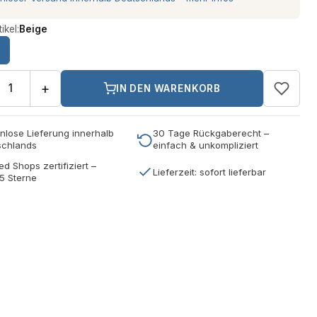
ikel:
Beige
+
IN DEN WARENKORB
nlose Lieferung innerhalb
30 Tage Rückgaberecht –
schlands
einfach & unkompliziert
ed Shops zertifiziert –
Lieferzeit: sofort lieferbar
5 Sterne