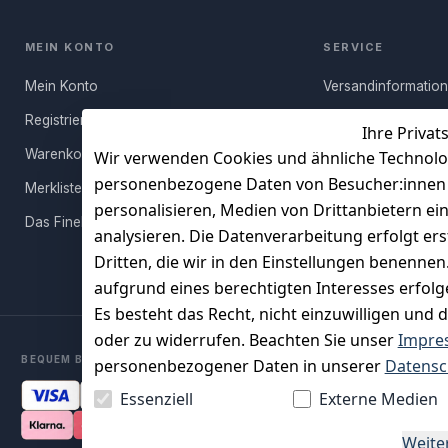
MEIN KONTO
SERVICE
Mein Konto
Versandinformatio
Registrieren
Häufige Fragen (FA
Ihre Privat
Warenkorb
Rücksendung
Wir verwenden Cookies und ähnliche Technolo
personenbezogene Daten von Besucher:innen un
Merkliste
Persönlicher Rückr
personalisieren, Medien von Drittanbietern ei
Das FineBuy-Magazin
Erfahrungen
analysieren. Die Datenverarbeitung erfolgt ers
Vertrag widerruf
Dritten, die wir in den Einstellungen benenne
aufgrund eines berechtigten Interesses erfol
Es besteht das Recht, nicht einzuwilligen und 
oder zu widerrufen. Beachten Sie unser
Impre
BEQUEM BEZAHLEN MIT
personenbezogener Daten in unserer
Datensc
Essenziell
Externe Medien
Weite