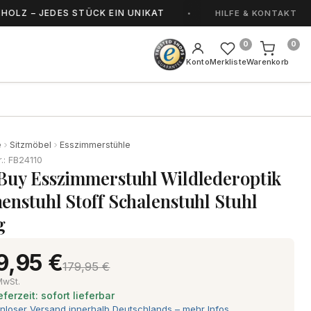
 – JEDES STÜCK EIN UNIKAT
HANDGEFERTIGT 
HILFE & KONTAKT
0
0
Konto
Merkliste
Warenkorb
e
Sitzmöbel
Esszimmerstühle
r.: FB24110
Buy Esszimmerstuhl Wildlederoptik
enstuhl Stoff Schalenstuhl Stuhl
g
9,95 €
179,95 €
 MwSt.
eferzeit: sofort lieferbar
nloser Versand innerhalb Deutschlands – mehr Infos