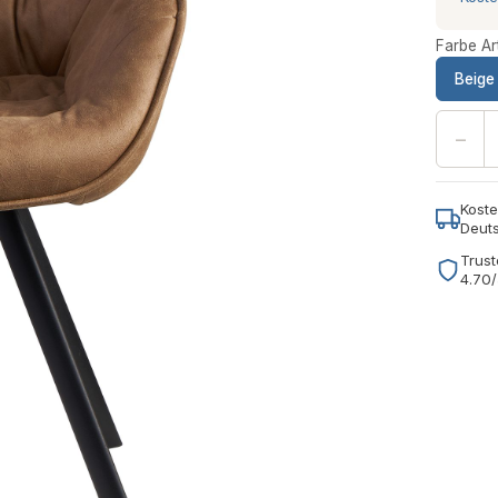
Farbe Art
Beige
−
Koste
Deut
Trust
4.70/