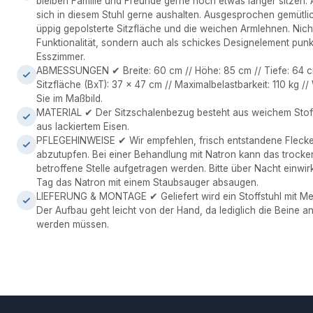
bleiben Familie und Freunde gerne noch etwas länger sitzen. A
sich in diesem Stuhl gerne aushalten. Ausgesprochen gemütlich
üppig gepolsterte Sitzfläche und die weichen Armlehnen. Nich
Funktionalität, sondern auch als schickes Designelement punkt
Esszimmer.
ABMESSUNGEN ✔ Breite: 60 cm // Höhe: 85 cm // Tiefe: 64 cm
Sitzfläche (BxT): 37 x 47 cm // Maximalbelastbarkeit: 110 kg 
Sie im Maßbild.
MATERIAL ✔ Der Sitzschalenbezug besteht aus weichem Stoff.
aus lackiertem Eisen.
PFLEGEHINWEISE ✔ Wir empfehlen, frisch entstandene Flecke
abzutupfen. Bei einer Behandlung mit Natron kann das trocken
betroffene Stelle aufgetragen werden. Bitte über Nacht einwi
Tag das Natron mit einem Staubsauger absaugen.
LIEFERUNG & MONTAGE ✔ Geliefert wird ein Stoffstuhl mit Me
Der Aufbau geht leicht von der Hand, da lediglich die Beine a
werden müssen.