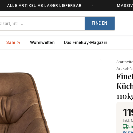
LLE ARTIKEL AB LAGER LIEFERBAR
MASSIVHOLZ
FINDEN
Sale %
Wohnwelten
Das FineBuy-Magazin
Startseit
Artikel-N
Fine
Küch
110k
11
Inkl.
Li
Koste