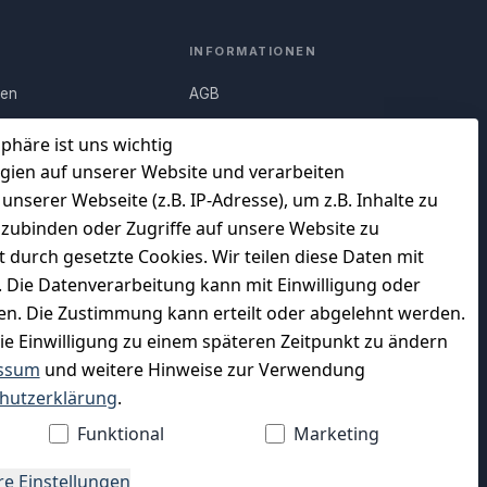
INFORMATIONEN
nen
AGB
Q)
Widerrufsrecht
sphäre ist uns wichtig
Datenschutz
gien auf unserer Website und verarbeiten
serer Webseite (z.B. IP-Adresse), um z.B. Inhalte zu
uf
Impressum
nzubinden oder Zugriffe auf unsere Website zu
Unser Unternehmen
t durch gesetzte Cookies. Wir teilen diese Daten mit
en
Charity & Wohltätigkeit
n. Die Datenverarbeitung kann mit Einwilligung oder
gen. Die Zustimmung kann erteilt oder abgelehnt werden.
die Einwilligung zu einem späteren Zeitpunkt zu ändern
ssum
und weitere Hinweise zur Verwendung
WIR VERSENDEN MIT
hutzerklärung
.
Funktional
Marketing
re Einstellungen