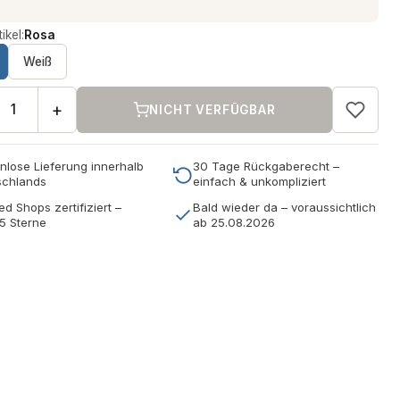
ikel:
Rosa
Weiß
+
NICHT VERFÜGBAR
nlose Lieferung innerhalb
30 Tage Rückgaberecht –
schlands
einfach & unkompliziert
ed Shops zertifiziert –
Bald wieder da – voraussichtlich
5 Sterne
ab 25.08.2026