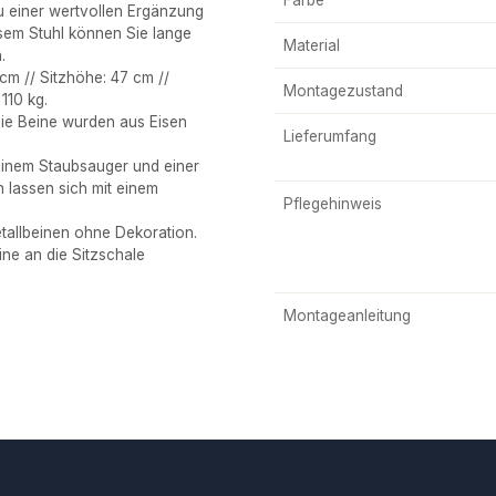
zu einer wertvollen Ergänzung
sem Stuhl können Sie lange
Material
.
m // Sitzhöhe: 47 cm //
Montagezustand
 110 kg.
Die Beine wurden aus Eisen
Lieferumfang
inem Staubsauger und einer
 lassen sich mit einem
Pflegehinweis
tallbeinen ohne Dekoration.
ine an die Sitzschale
Montageanleitung