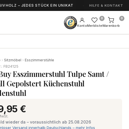
– JEDES STÜCK EIN UNIKAT
HANDGEFERTIGT I
HILFE & KONTAKT
0
0
Konto
Merkliste
Warenkorb
e
Sitzmöbel
Esszimmerstühle
r.: FB24125
Buy Esszimmerstuhl Tulpe Samt /
ll Gepolstert Küchenstuhl
lenstuhl
9,95 €
 MwSt.
ld wieder da – voraussichtlich ab 25.08.2026
nloser Versand innerhalb Deutschlands – mehr Infos