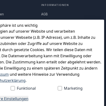
INFORMATIONEN
nen
AGB
Q)
Widerrufsrecht
sphäre ist uns wichtig
Datenschutz
gien auf unserer Website und verarbeiten
serer Webseite (z.B. IP-Adresse), um z.B. Inhalte zu
uf
Impressum
nzubinden oder Zugriffe auf unsere Website zu
Unser Unternehmen
t durch gesetzte Cookies. Wir teilen diese Daten mit
en
Charity & Wohltätigkeit
n. Die Datenverarbeitung kann mit Einwilligung oder
gen. Die Zustimmung kann erteilt oder abgelehnt werden.
die Einwilligung zu einem späteren Zeitpunkt zu ändern
ssum
und weitere Hinweise zur Verwendung
WIR VERSENDEN MIT
hutzerklärung
.
Funktional
Marketing
re Einstellungen