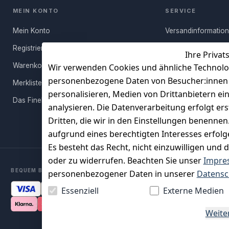
MEIN KONTO
SERVICE
Mein Konto
Versandinformatio
Registrieren
Häufige Fragen (FA
Ihre Privat
Warenkorb
Rücksendung
Wir verwenden Cookies und ähnliche Technolo
personenbezogene Daten von Besucher:innen un
Merkliste
Persönlicher Rückr
personalisieren, Medien von Drittanbietern ei
Das FineBuy-Magazin
Erfahrungen
analysieren. Die Datenverarbeitung erfolgt ers
Vertrag widerruf
Dritten, die wir in den Einstellungen benenne
aufgrund eines berechtigten Interesses erfol
Es besteht das Recht, nicht einzuwilligen und 
oder zu widerrufen. Beachten Sie unser
Impre
BEQUEM BEZAHLEN MIT
personenbezogener Daten in unserer
Datensc
Essenziell
Externe Medien
Weite