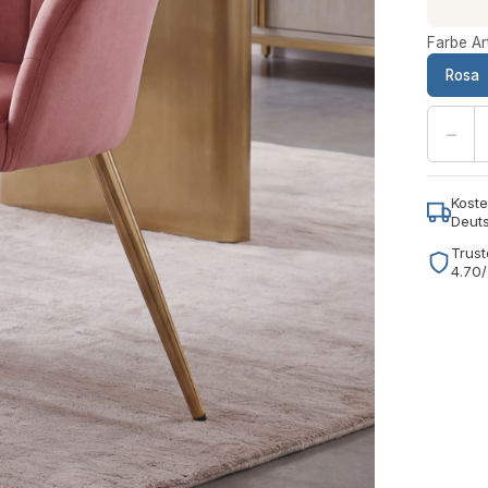
Farbe Art
Rosa
−
Koste
Deut
Trust
4.70/