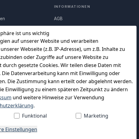
INFORMATIONEN
nen
AGB
Q)
Widerrufsrecht
sphäre ist uns wichtig
Datenschutz
gien auf unserer Website und verarbeiten
serer Webseite (z.B. IP-Adresse), um z.B. Inhalte zu
uf
Impressum
nzubinden oder Zugriffe auf unsere Website zu
Unser Unternehmen
t durch gesetzte Cookies. Wir teilen diese Daten mit
en
Charity & Wohltätigkeit
n. Die Datenverarbeitung kann mit Einwilligung oder
gen. Die Zustimmung kann erteilt oder abgelehnt werden.
die Einwilligung zu einem späteren Zeitpunkt zu ändern
ssum
und weitere Hinweise zur Verwendung
WIR VERSENDEN MIT
hutzerklärung
.
Funktional
Marketing
re Einstellungen