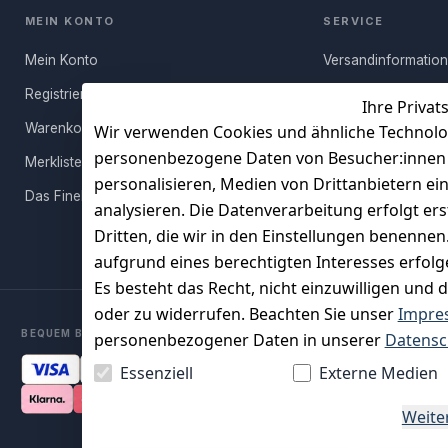
MEIN KONTO
SERVICE
Mein Konto
Versandinformatio
Registrieren
Häufige Fragen (FA
Ihre Privat
Warenkorb
Rücksendung
Wir verwenden Cookies und ähnliche Technolo
personenbezogene Daten von Besucher:innen un
Merkliste
Persönlicher Rückr
personalisieren, Medien von Drittanbietern ei
Das FineBuy-Magazin
Erfahrungen
analysieren. Die Datenverarbeitung erfolgt ers
Vertrag widerruf
Dritten, die wir in den Einstellungen benenne
aufgrund eines berechtigten Interesses erfol
Es besteht das Recht, nicht einzuwilligen und 
oder zu widerrufen. Beachten Sie unser
Impre
BEQUEM BEZAHLEN MIT
personenbezogener Daten in unserer
Datensc
Essenziell
Externe Medien
Weite