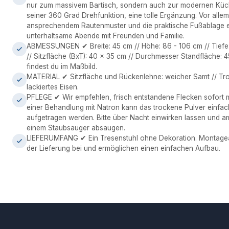
nur zum massivem Bartisch, sondern auch zur modernen Küche
seiner 360 Grad Drehfunktion, eine tolle Ergänzung. Vor allem
ansprechendem Rautenmuster und die praktische Fußablage 
unterhaltsame Abende mit Freunden und Familie.
ABMESSUNGEN ✔ Breite: 45 cm // Höhe: 86 - 106 cm // Tiefe:
// Sitzfläche (BxT): 40 x 35 cm // Durchmesser Standfläche:
findest du im Maßbild.
MATERIAL ✔ Sitzfläche und Rückenlehne: weicher Samt // Tr
lackiertes Eisen.
PFLEGE ✔ Wir empfehlen, frisch entstandene Flecken sofort m
einer Behandlung mit Natron kann das trockene Pulver einfach
aufgetragen werden. Bitte über Nacht einwirken lassen und a
einem Staubsauger absaugen.
LIEFERUMFANG ✔ Ein Tresenstuhl ohne Dekoration. Montagean
der Lieferung bei und ermöglichen einen einfachen Aufbau.