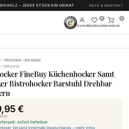
 – JEDES STÜCK EIN UNIKAT
HANDGEFERTIGT 
HILFE & KONTAKT
0
0
Konto
Merkliste
Warenkorb
e
Sitzmöbel
Barstühle
r.: FB60339
ocker FineBuy Küchenhocker Samt
er Bistrohocker Barstuhl Drehbar
ern
,95 €
 MwSt.
eferzeit: sofort lieferbar
nloser Versand innerhalb Deutschlands – mehr Infos