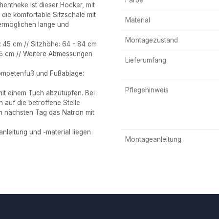
ntheke ist dieser Hocker, mit
 die komfortable Sitzschale mit
Material
ermöglichen lange und
Montagezustand
 45 cm // Sitzhöhe: 64 - 84 cm
 45 cm // Weitere Abmessungen
Lieferumfang
ompetenfuß und Fußablage:
Pflegehinweis
it einem Tuch abzutupfen. Bei
 auf die betroffene Stelle
m nächsten Tag das Natron mit
leitung und -material liegen
Montageanleitung