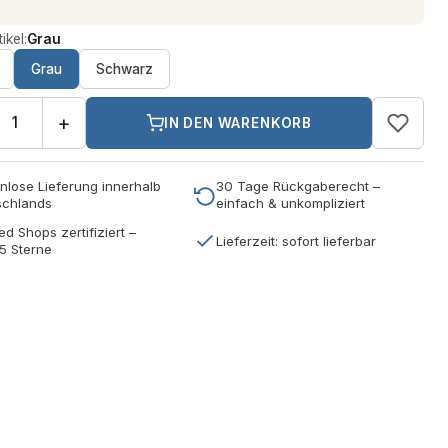
ikel:
Grau
Grau
Schwarz
+
IN DEN WARENKORB
nlose Lieferung innerhalb
30 Tage Rückgaberecht –
schlands
einfach & unkompliziert
ed Shops zertifiziert –
Lieferzeit: sofort lieferbar
5 Sterne