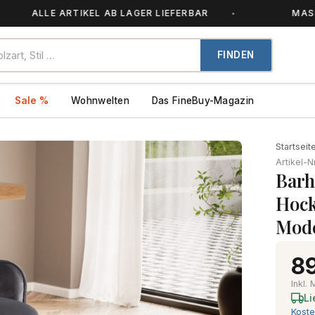
LLE ARTIKEL AB LAGER LIEFERBAR
MASSIVHOLZ
FINDEN
Sale %
Wohnwelten
Das FineBuy-Magazin
Startseit
Artikel-N
Barh
Hock
Mod
89
Inkl.
Li
Koste