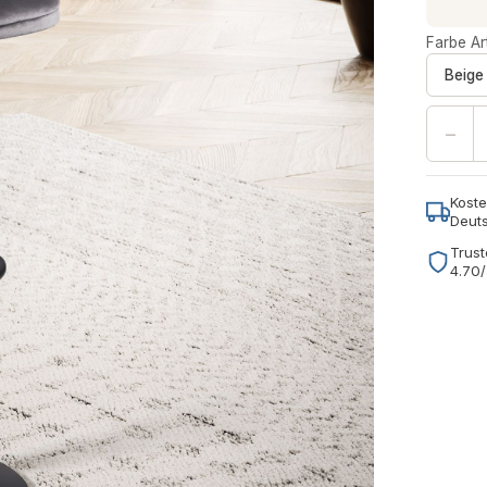
Farbe Art
Beige
−
Koste
Deut
Trust
4.70/