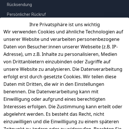
Rücksendung
Persönlicher Rückruf
Ihre Privatsphäre ist uns wichtig
Erfahrungen
Wir verwenden Cookies und ähnliche Technologien auf
Vertrag widerrufen
unserer Website und verarbeiten personenbezogene
Daten von Besucher:innen unserer Webseite (z.B. IP-
INFORMATIONEN
Adresse), um z.B. Inhalte zu personalisieren, Medien
AGB
von Drittanbietern einzubinden oder Zugriffe auf
unsere Website zu analysieren. Die Datenverarbeitung
Widerrufsrecht
erfolgt erst durch gesetzte Cookies. Wir teilen diese
Datenschutz
Daten mit Dritten, die wir in den Einstellungen
Impressum
benennen. Die Datenverarbeitung kann mit
Unser Unternehmen
Einwilligung oder aufgrund eines berechtigten
Interesses erfolgen. Die Zustimmung kann erteilt oder
Charity & Wohltätigkeit
abgelehnt werden. Es besteht das Recht, nicht
einzuwilligen und die Einwilligung zu einem späteren
Zeitpunkt zu ändern oder zu widerrufen. Beachten Sie