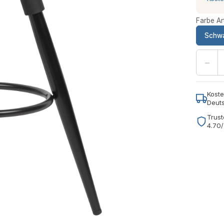
Farbe Art
Schw
−
Koste
Deut
Trust
4.70/