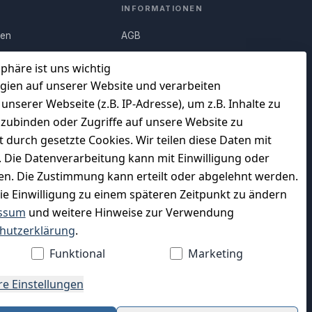
INFORMATIONEN
nen
AGB
Q)
Widerrufsrecht
sphäre ist uns wichtig
Datenschutz
gien auf unserer Website und verarbeiten
serer Webseite (z.B. IP-Adresse), um z.B. Inhalte zu
uf
Impressum
nzubinden oder Zugriffe auf unsere Website zu
Unser Unternehmen
t durch gesetzte Cookies. Wir teilen diese Daten mit
en
Charity & Wohltätigkeit
n. Die Datenverarbeitung kann mit Einwilligung oder
gen. Die Zustimmung kann erteilt oder abgelehnt werden.
die Einwilligung zu einem späteren Zeitpunkt zu ändern
ssum
und weitere Hinweise zur Verwendung
WIR VERSENDEN MIT
hutzerklärung
.
Funktional
Marketing
re Einstellungen