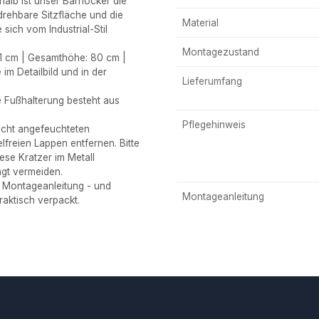
alb ist unser Barhocker die
drehbare Sitzfläche und die
Material
 sich vom Industrial-Stil
Montagezustand
1 cm | Gesamthöhe: 80 cm |
im Detailbild und in der
Lieferumfang
e Fußhalterung besteht aus
Pflegehinweis
icht angefeuchteten
freien Lappen entfernen. Bitte
se Kratzer im Metall
ngt vermeiden.
Montageanleitung - und
Montageanleitung
praktisch verpackt.