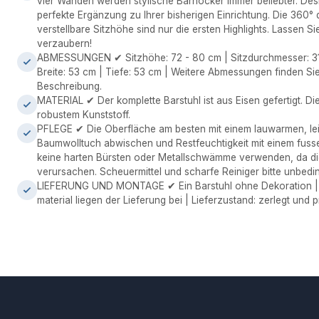
vier Wänden werden stylische Barhocker immer beliebter. Desh
perfekte Ergänzung zu Ihrer bisherigen Einrichtung. Die 360° 
verstellbare Sitzhöhe sind nur die ersten Highlights. Lassen Sie
verzaubern!
ABMESSUNGEN ✔ Sitzhöhe: 72 - 80 cm | Sitzdurchmesser: 3
Breite: 53 cm | Tiefe: 53 cm | Weitere Abmessungen finden Sie 
Beschreibung.
MATERIAL ✔ Der komplette Barstuhl ist aus Eisen gefertigt. Di
robustem Kunststoff.
PFLEGE ✔ Die Oberfläche am besten mit einem lauwarmen, le
Baumwolltuch abwischen und Restfeuchtigkeit mit einem fussel
keine harten Bürsten oder Metallschwämme verwenden, da die
verursachen. Scheuermittel und scharfe Reiniger bitte unbedi
LIEFERUNG UND MONTAGE ✔ Ein Barstuhl ohne Dekoration | 
material liegen der Lieferung bei | Lieferzustand: zerlegt und 