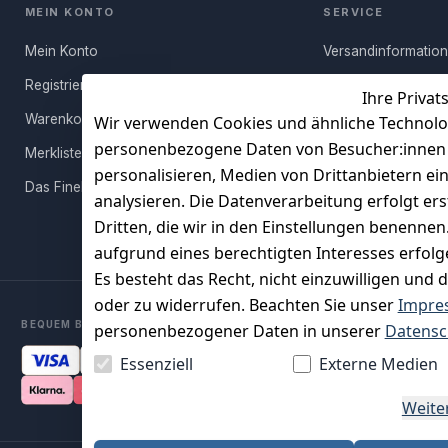
MEIN KONTO
SERVICE
Mein Konto
Versandinformatio
Registrieren
Häufige Fragen (FA
Ihre Privat
Warenkorb
Rücksendung
Wir verwenden Cookies und ähnliche Technolo
personenbezogene Daten von Besucher:innen un
Merkliste
Persönlicher Rückr
personalisieren, Medien von Drittanbietern ei
Das FineBuy-Magazin
Erfahrungen
analysieren. Die Datenverarbeitung erfolgt ers
Vertrag widerruf
Dritten, die wir in den Einstellungen benenne
aufgrund eines berechtigten Interesses erfol
Es besteht das Recht, nicht einzuwilligen und 
oder zu widerrufen. Beachten Sie unser
Impre
BEQUEM BEZAHLEN MIT
personenbezogener Daten in unserer
Datensc
Essenziell
Externe Medien
Weite