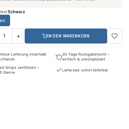
ikel:
Schwarz
arz
+
IN DEN WARENKORB
nlose Lieferung innerhalb
30 Tage Rückgaberecht –
schlands
einfach & unkompliziert
ed Shops zertifiziert –
Lieferzeit: sofort lieferbar
5 Sterne